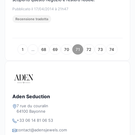
Pubblicato il 17/04/2014 à 21h47
Recensione tradotta
1
…
68
69
70
71
72
73
74
Aden Seduction
7 rue du couralin
64100 Bayonne
+33 06 14 81 06 53
contact@adensjewels.com