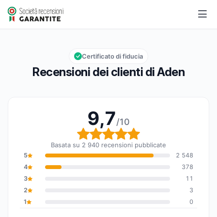
Aden
9,7/10
Valutazione globale: 9,7 su 10
Certificato di fiducia
Recensioni dei clienti di Aden
9,7
/10
Valutazione globale: 9,7
Basata su 2 940 recensioni pubblicate
5
2 548
4
378
3
11
2
3
1
0