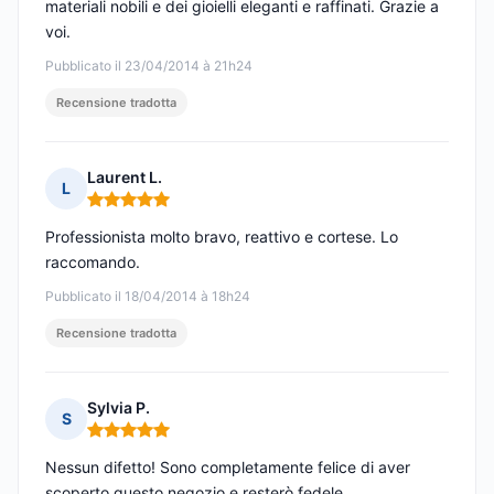
materiali nobili e dei gioielli eleganti e raffinati. Grazie a
voi.
Pubblicato il 23/04/2014 à 21h24
Recensione tradotta
Laurent L.
L
Nota: 5 su 5
Professionista molto bravo, reattivo e cortese. Lo
raccomando.
Pubblicato il 18/04/2014 à 18h24
Recensione tradotta
Sylvia P.
S
Nota: 5 su 5
Nessun difetto! Sono completamente felice di aver
scoperto questo negozio e resterò fedele.