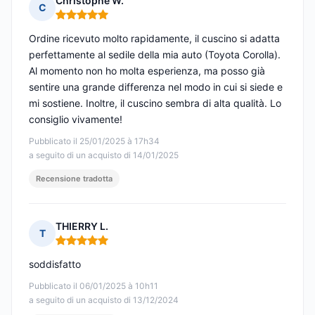
Christophe W.
C
Nota: 5 su 5
Ordine ricevuto molto rapidamente, il cuscino si adatta
perfettamente al sedile della mia auto (Toyota Corolla).
Al momento non ho molta esperienza, ma posso già
sentire una grande differenza nel modo in cui si siede e
mi sostiene. Inoltre, il cuscino sembra di alta qualità. Lo
consiglio vivamente!
Pubblicato il 25/01/2025 à 17h34
a seguito di un acquisto di 14/01/2025
Recensione tradotta
THIERRY L.
T
Nota: 5 su 5
soddisfatto
Pubblicato il 06/01/2025 à 10h11
a seguito di un acquisto di 13/12/2024