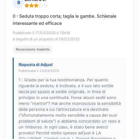
B
Nota: 3 su 5
0 : Seduta troppo corta; taglia le gambe. Schienale
interessante ed efficace
Pubblicato il 17/03/2025 à 15h56
a seguito di un acquisto di 06/03/2025
Recensione tradotta
Risposta di Adjust
Pubblicata il 24/03/2025
1 : Grazie per la tua testimonianza. Per quanto
riguarda la seduta, è inclinata, e il suo lato sottile
lascia poi spazio al sedile originale, in linea di
principio in una continuità. Forse alcuni sedili sono
meno "ricettivi"? Hai anche riconosciuto la sensibilità
della persona a cui l'attrezzatura era destinata
("sfortunatamente molto sensibile a causa dei suoi
problemi di salute") e abbiamo concordato un reso e
un rimborso. In ogni caso, è stato bene averci
provato! Perché molto spesso ad'just è LA
SOLUZIONE. Cordiali saluti J. Tognet Progettista e