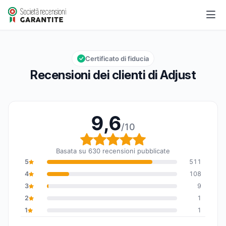
Adjust
9,6/10
Valutazione globale: 9,6 su 10
Certificato di fiducia
Recensioni dei clienti di Adjust
9,6
/10
Valutazione globale: 9,6
Basata su 630 recensioni pubblicate
5
511
4
108
3
9
2
1
1
1