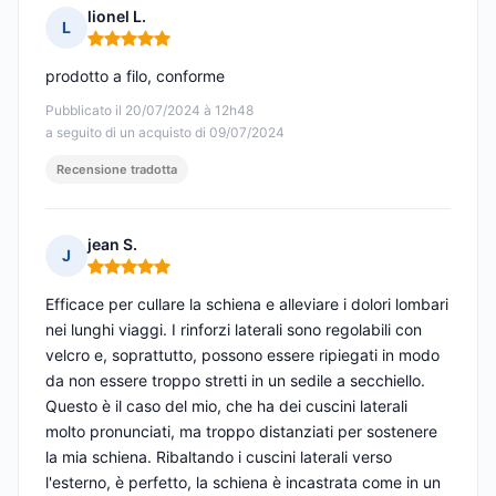
lionel L.
L
Nota: 5 su 5
prodotto a filo, conforme
Pubblicato il 20/07/2024 à 12h48
a seguito di un acquisto di 09/07/2024
Recensione tradotta
jean S.
J
Nota: 5 su 5
Efficace per cullare la schiena e alleviare i dolori lombari
nei lunghi viaggi. I rinforzi laterali sono regolabili con
velcro e, soprattutto, possono essere ripiegati in modo
da non essere troppo stretti in un sedile a secchiello.
Questo è il caso del mio, che ha dei cuscini laterali
molto pronunciati, ma troppo distanziati per sostenere
la mia schiena. Ribaltando i cuscini laterali verso
l'esterno, è perfetto, la schiena è incastrata come in un