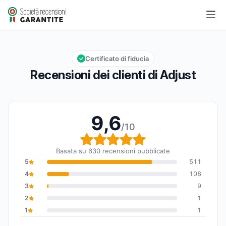
Adjust
9,6/10
Valutazione globale: 9,6 su 10
Certificato di fiducia
Recensioni dei clienti di Adjust
9,6
/10
Valutazione globale: 9,6
Basata su 630 recensioni pubblicate
5
511
4
108
3
9
2
1
1
1