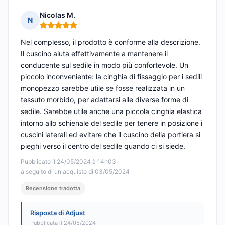
Nicolas M.
N
Nota: 5 su 5
Nel complesso, il prodotto è conforme alla descrizione.
Il cuscino aiuta effettivamente a mantenere il
conducente sul sedile in modo più confortevole. Un
piccolo inconveniente: la cinghia di fissaggio per i sedili
monopezzo sarebbe utile se fosse realizzata in un
tessuto morbido, per adattarsi alle diverse forme di
sedile. Sarebbe utile anche una piccola cinghia elastica
intorno allo schienale del sedile per tenere in posizione i
cuscini laterali ed evitare che il cuscino della portiera si
pieghi verso il centro del sedile quando ci si siede.
Pubblicato il 24/05/2024 à 14h03
a seguito di un acquisto di 03/05/2024
Recensione tradotta
Risposta di Adjust
Pubblicata il 24/05/2024