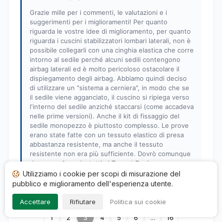
Grazie mille per i commenti, le valutazioni e i
suggerimenti per i miglioramenti! Per quanto
riguarda le vostre idee di miglioramento, per quanto
riguarda i cuscini stabilizzatori lombari laterali, non è
possibile collegarli con una cinghia elastica che corre
intorno al sedile perché alcuni sedili contengono
airbag laterali ed è molto pericoloso ostacolare il
dispiegamento degli airbag. Abbiamo quindi deciso
di utilizzare un "sistema a cerniera", in modo che se
il sedile viene agganciato, il cuscino si ripiega verso
l'interno del sedile anziché staccarsi (come accadeva
nelle prime versioni). Anche il kit di fissaggio del
sedile monopezzo è piuttosto complesso. Le prove
erano state fatte con un tessuto elastico di presa
abbastanza resistente, ma anche il tessuto
resistente non era più sufficiente. Dovrò comunque
riprovare. Auguri a tutti. J Tognet Designer
Utilizziamo i cookie per scopi di misurazione del
pubblico e miglioramento dell'esperienza utente.
Accettare
Rifiutare
Politica sui cookie
1
2
3
4
5
6
…
16