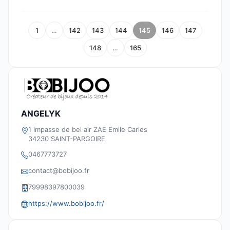
1
…
142
143
144
145
146
147
148
…
165
ANGELYK
1 impasse de bel air ZAE Emile Carles
34230 SAINT-PARGOIRE
0467773727
contact@bobijoo.fr
79998397800039
https://www.bobijoo.fr/