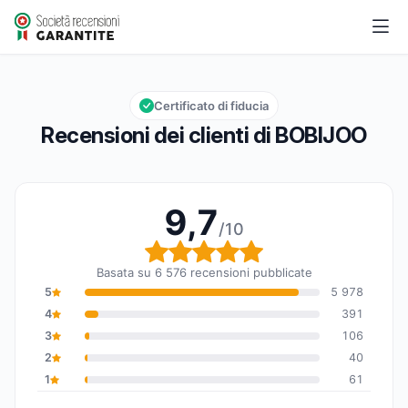
BOBIJOO
9,7/10
Valutazione globale: 9,7 su 10
Certificato di fiducia
Recensioni dei clienti di BOBIJOO
9,7
/10
Valutazione globale: 9,7
Basata su 6 576 recensioni pubblicate
5
5 978
4
391
3
106
2
40
1
61