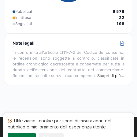
Pubblicati
6 576
In attesa
22
Segnalati
198
Note legali
In conformità all'articolo L111-7-2 del Codice del consumo,
le recensioni sono soggette a controllo, classificate in
ordine cronologico decrescente e conservate per tutta la
durata dell'esecuzione del contratto del commerciante.
Recensioni raccolte senza alcun compenso.
Scopri di più…
Utilizziamo i cookie per scopi di misurazione del
pubblico e miglioramento dell'esperienza utente.
Home
Stato recensioni
Categorie
CGU
Cookie
Impressum