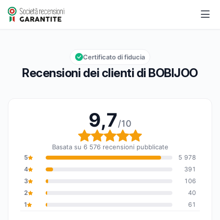
BOBIJOO
9,7/10
Valutazione globale: 9,7 su 10
Certificato di fiducia
Recensioni dei clienti di BOBIJOO
9,7
/10
Valutazione globale: 9,7
Basata su 6 576 recensioni pubblicate
5
5 978
4
391
3
106
2
40
1
61