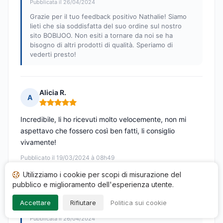
Pubblicata il 26/04/2024
Grazie per il tuo feedback positivo Nathalie! Siamo
lieti che sia soddisfatta del suo ordine sul nostro
sito BOBIJOO. Non esiti a tornare da noi se ha
bisogno di altri prodotti di qualità. Speriamo di
vederti presto!
Alicia R.
A
Nota: 5 su 5
Incredibile, li ho ricevuti molto velocemente, non mi
aspettavo che fossero così ben fatti, li consiglio
vivamente!
Pubblicato il 19/03/2024 à 08h49
a seguito di un acquisto di 11/03/2024
Utilizziamo i cookie per scopi di misurazione del
pubblico e miglioramento dell'esperienza utente.
Recensione tradotta
Accettare
Rifiutare
Politica sui cookie
Risposta di BOBIJOO
Pubblicata il 26/04/2024