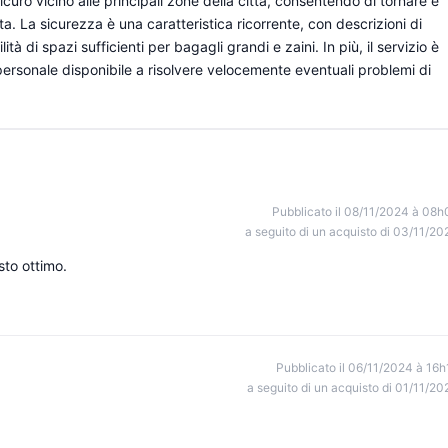
sicuro vicino alle principali zone della città, consentendo di tornare e
ta. La sicurezza è una caratteristica ricorrente, con descrizioni di
ità di spazi sufficienti per bagagli grandi e zaini. In più, il servizio è
personale disponibile a risolvere velocemente eventuali problemi di
Pubblicato il 08/11/2024 à 08h
a seguito di un acquisto di 03/11/20
sto ottimo.
Pubblicato il 06/11/2024 à 16h
a seguito di un acquisto di 01/11/20