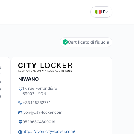
IT
Certificato di fiducia
3
7
NIWANO
3
17, rue Ferrandière
0
69002 LYON
0
+33428382751
lyon@city-locker.com
95296804800019
https://lyon.city-locker.com/