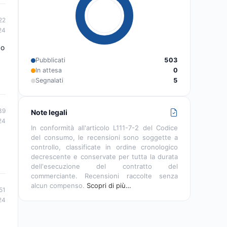
22
24
co
Pubblicati
503
In attesa
0
Segnalati
5
39
Note legali
24
In conformità all'articolo L111-7-2 del Codice
del consumo, le recensioni sono soggette a
controllo, classificate in ordine cronologico
decrescente e conservate per tutta la durata
dell'esecuzione del contratto del
commerciante. Recensioni raccolte senza
alcun compenso.
Scopri di più…
51
24