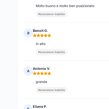
Molto buono e molto ben posizionato
Recensione tradotta
Benoit G.
B
Nota: 5 su 5
In alto
Recensione tradotta
Antonio V.
A
Nota: 5 su 5
grande
Recensione tradotta
Eliane P.
E