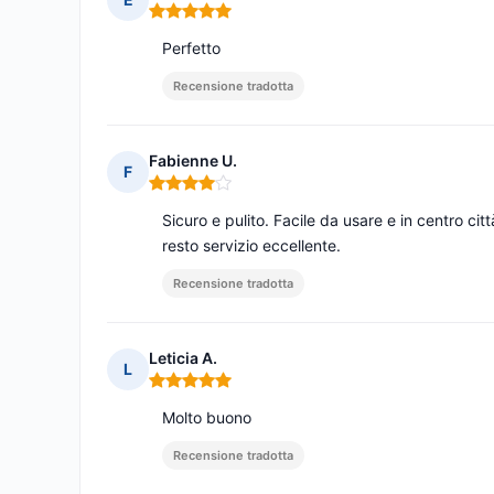
Nota: 5 su 5
Perfetto
Recensione tradotta
Fabienne U.
F
Nota: 4 su 5
Sicuro e pulito. Facile da usare e in centro cit
resto servizio eccellente.
Recensione tradotta
Leticia A.
L
Nota: 5 su 5
Molto buono
Recensione tradotta