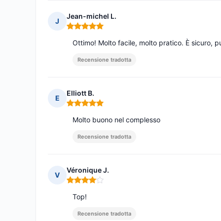
Jean-michel L.
J
Nota: 5 su 5
Ottimo! Molto facile, molto pratico. È sicuro, 
Recensione tradotta
Elliott B.
E
Nota: 5 su 5
Molto buono nel complesso
Recensione tradotta
Véronique J.
V
Nota: 4 su 5
Top!
Recensione tradotta