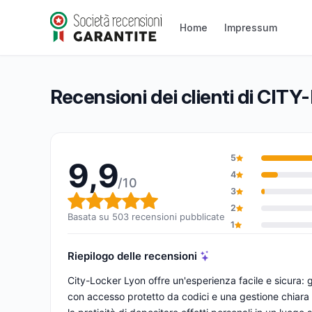
CITY-LOCKER Lyon
Home
Impressum
9,9/10
(503 recensioni)
Valutazione globale: 9,9 su 10
Recensioni dei clienti di CI
5
9,9
4
/10
3
Valutazione globale: 9,9 su 1
2
Basata su 503 recensioni pubblicate
1
Riepilogo delle recensioni
City-Locker Lyon offre un'esperienza facile e sicura: gl
con accesso protetto da codici e una gestione chiara 