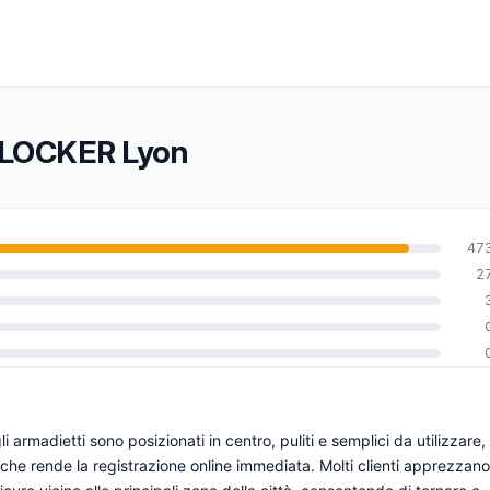
TY-LOCKER Lyon
47
2
0
i armadietti sono posizionati in centro, puliti e semplici da utilizzare,
che rende la registrazione online immediata. Molti clienti apprezzano