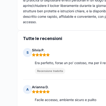
la praticità di depositare effetti personali in un luogo 
aprire/chiudere il locker liberamente durante la giorna
strutture ben protette e istruzioni chiare, e la disponibil
descritto come rapido, affidabile e conveniente, con 
accesso.
Tutte le recensioni
Silvia P.
S
Nota: 5 su 5
Era perfetto, forse un po' costoso, ma per il re
Recensione tradotta
Arianna D.
A
Nota: 5 su 5
Facile accesso, ambiente sicuro e pulito