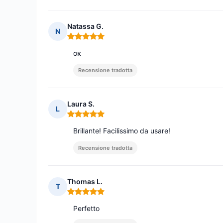
Natassa G.
N
Nota: 5 su 5
οκ
Recensione tradotta
Laura S.
L
Nota: 5 su 5
Brillante! Facilissimo da usare!
Recensione tradotta
Thomas L.
T
Nota: 5 su 5
Perfetto