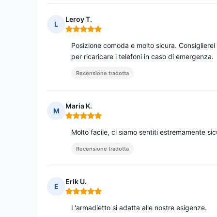
Leroy T.
L
Nota: 5 su 5
Posizione comoda e molto sicura. Consiglierei 
per ricaricare i telefoni in caso di emergenza.
Recensione tradotta
Maria K.
M
Nota: 5 su 5
Molto facile, ci siamo sentiti estremamente si
Recensione tradotta
Erik U.
E
Nota: 5 su 5
L'armadietto si adatta alle nostre esigenze.