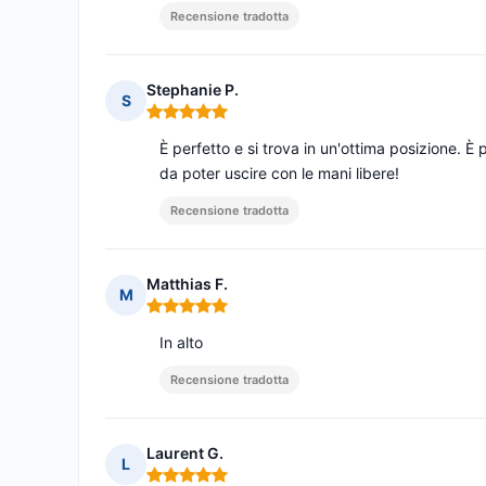
Recensione tradotta
Stephanie P.
S
Nota: 5 su 5
È perfetto e si trova in un'ottima posizione. È p
da poter uscire con le mani libere!
Recensione tradotta
Matthias F.
M
Nota: 5 su 5
In alto
Recensione tradotta
Laurent G.
L
Nota: 5 su 5