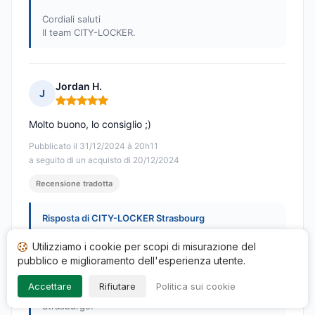
Cordiali saluti
Il team CITY-LOCKER.
Jordan H.
J
Nota: 5 su 5
Molto buono, lo consiglio ;)
Pubblicato il 31/12/2024 à 20h11
a seguito di un acquisto di 20/12/2024
Recensione tradotta
Risposta di CITY-LOCKER Strasbourg
Pubblicata il 06/02/2025
Utilizziamo i cookie per scopi di misurazione del
Grazie mille, Jordan, per la tua recensione positiva e
pubblico e miglioramento dell'esperienza utente.
la tua raccomandazione! Siamo lieti che sia rimasto
soddisfatto del nostro servizio. Saremo lieti di
Accettare
Rifiutare
Politica sui cookie
accogliervi nuovamente al CITY-LOCKER di
Strasburgo!