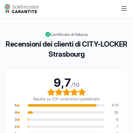
CITY-LOCKER Strasbourg
9,7/10
Valutazione globale: 9,7 su 10
Certificato di fiducia
Recensioni dei clienti di CITY-LOCKER
Strasbourg
9,7
/10
Valutazione globale: 9,7
Basata su 531 recensioni pubblicate
5
479
4
36
3
6
2
7