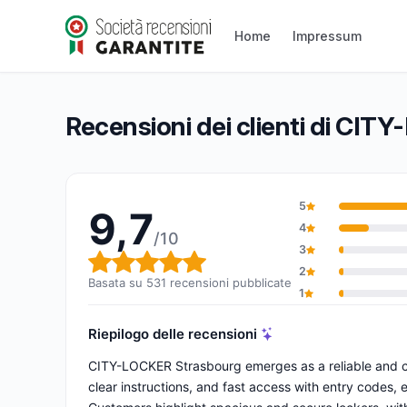
CITY-LOCKER Strasbourg
Home
Impressum
9,7/10
(531 recensioni)
Valutazione globale: 9,7 su 10
Recensioni dei clienti di CI
5
9,7
4
/10
3
Valutazione globale: 9,7 su 1
2
Basata su 531 recensioni pubblicate
1
Riepilogo delle recensioni
CITY-LOCKER Strasbourg emerges as a reliable and con
clear instructions, and fast access with entry codes, 