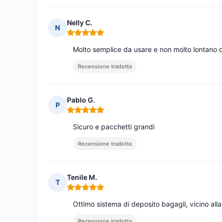
Nelly C.
N
Nota: 5 su 5
Molto semplice da usare e non molto lontano 
Recensione tradotta
Pablo G.
P
Nota: 5 su 5
Sicuro e pacchetti grandi
Recensione tradotta
Tenile M.
T
Nota: 5 su 5
Ottimo sistema di deposito bagagli, vicino alla
Recensione tradotta