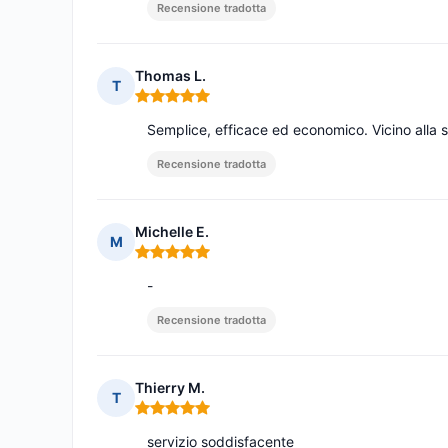
Recensione tradotta
Thomas L.
T
Nota: 5 su 5
Semplice, efficace ed economico. Vicino alla s
Recensione tradotta
Michelle E.
M
Nota: 5 su 5
-
Recensione tradotta
Thierry M.
T
Nota: 5 su 5
servizio soddisfacente