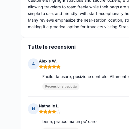
Customers highlight spacious and secure lockers, with p
allowing travelers to roam freely while their bags are 
simple to use, and friendly, with staff exceptionally 
Many reviews emphasize the near-station location, str
making it a practical option for travelers visiting Stra
Tutte le recensioni
Alexis W.
A
Nota: 5 su 5
Facile da usare, posizione centrale. Altamen
Recensione tradotta
Nathalie L.
N
Nota: 4 su 5
bene, pratico ma un po' caro