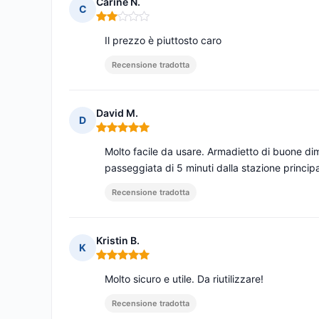
Carine N.
C
Nota: 2 su 5
Il prezzo è piuttosto caro
Recensione tradotta
David M.
D
Nota: 5 su 5
Molto facile da usare. Armadietto di buone dime
passeggiata di 5 minuti dalla stazione principa
Recensione tradotta
Kristin B.
K
Nota: 5 su 5
Molto sicuro e utile. Da riutilizzare!
Recensione tradotta