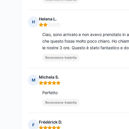
Helena L.
H
Nota: 2 su 5
Ciao, sono arrivato e non avevo prenotato in 
che questo fosse molto poco chiaro. Ho chiam
le nostre 3 ore. Questo è stato fantastico e 
Recensione tradotta
Michela S.
M
Nota: 5 su 5
Perfetto
Recensione tradotta
Frédérick D.
F