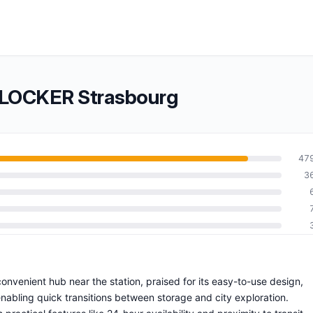
TY-LOCKER Strasbourg
47
3
0
venient hub near the station, praised for its easy-to-use design,
enabling quick transitions between storage and city exploration.