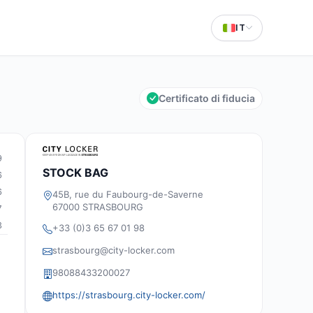
IT
Certificato di fiducia
9
STOCK BAG
6
6
45B, rue du Faubourg-de-Saverne
67000 STRASBOURG
7
3
+33 (0)3 65 67 01 98
strasbourg@city-locker.com
98088433200027
https://strasbourg.city-locker.com/