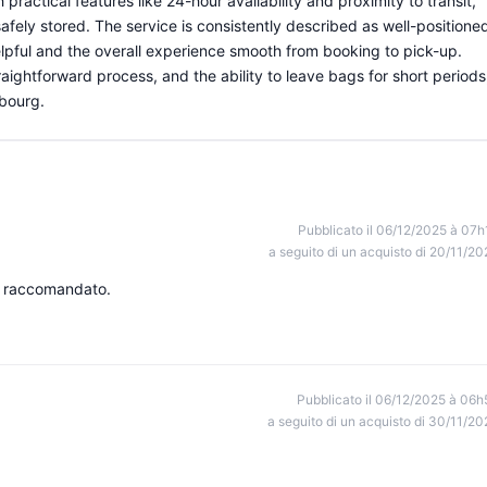
ractical features like 24-hour availability and proximity to transit,
safely stored. The service is consistently described as well-positione
helpful and the overall experience smooth from booking to pick-up.
aightforward process, and the ability to leave bags for short periods
sbourg.
Pubblicato il 06/12/2025 à 07h
a seguito di un acquisto di 20/11/20
te raccomandato.
Pubblicato il 06/12/2025 à 06h
a seguito di un acquisto di 30/11/20