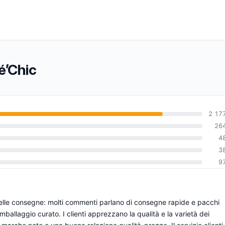
é’Chic
2 17
26
4
0
3
9
 nelle consegne: molti commenti parlano di consegne rapide e pacchi
imballaggio curato. I clienti apprezzano la qualità e la varietà dei