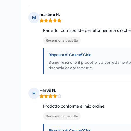
martine H.
M
Nota: 5 su 5
Perfetto, corrisponde perfettamente a ciò ch
Recensione tradotta
Risposta di Cosmé’Chic
Siamo felici che il prodotto sia perfettament
ringrazia calorosamente.
Hervé N.
H
Nota: 4 su 5
Prodotto conforme al mio ordine
Recensione tradotta
Risposta di Cosmé’Chic