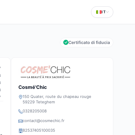
IT
Certificato di fiducia
7
4
8
Cosmé'Chic
8
150 Quater, route du chapeau rouge
7
59229 Teteghem
0328205008
contact@cosmechic.fr
82537405100035