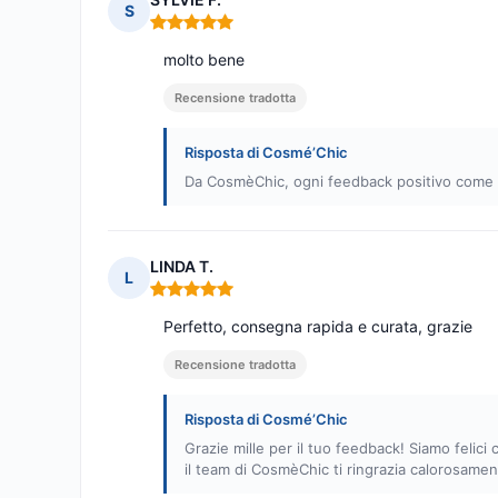
S
Nota: 5 su 5
molto bene
Recensione tradotta
Risposta di Cosmé’Chic
Da CosmèChic, ogni feedback positivo come il v
LINDA T.
L
Nota: 5 su 5
Perfetto, consegna rapida e curata, grazie
Recensione tradotta
Risposta di Cosmé’Chic
Grazie mille per il tuo feedback! Siamo felici 
il team di CosmèChic ti ringrazia calorosamen