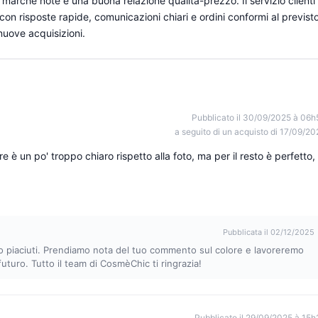
 marche note e una buona relazione qualità-prezzo. Il servizio clienti
con risposte rapide, comunicazioni chiari e ordini conformi al previsto
nuove acquisizioni.
Pubblicato il 30/09/2025 à 06h
a seguito di un acquisto di 17/09/20
e è un po' troppo chiaro rispetto alla foto, ma per il resto è perfetto,
Pubblicata il 02/12/2025
ano piaciuti. Prendiamo nota del tuo commento sul colore e lavoreremo
futuro. Tutto il team di CosmèChic ti ringrazia!
Pubblicato il 29/09/2025 à 15h