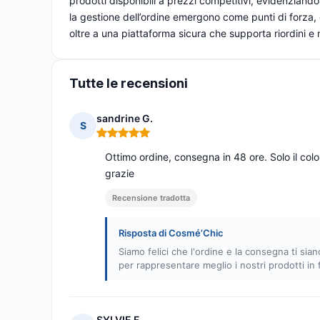
prodotti disponibili a prezzi competitivi, evidenziando
la gestione dell’ordine emergono come punti di forza, 
oltre a una piattaforma sicura che supporta riordini e 
Tutte le recensioni
sandrine G.
S
Nota: 5 su 5
Ottimo ordine, consegna in 48 ore. Solo il color
grazie
Recensione tradotta
Risposta di Cosmé’Chic
Siamo felici che l'ordine e la consegna ti si
per rappresentare meglio i nostri prodotti in 
SYLVIE F.