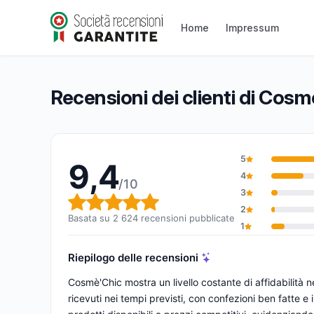
Cosmé’Chic
Home
Impressum
9,4/10
(2 624 recensioni)
Valutazione globale: 9,4 su 10
Recensioni dei clienti di Cosm
5
9,4
4
/10
3
Valutazione globale: 9,4 su 1
2
Basata su 2 624 recensioni pubblicate
1
Riepilogo delle recensioni
Cosmè'Chic mostra un livello costante di affidabilità
ricevuti nei tempi previsti, con confezioni ben fatte e 