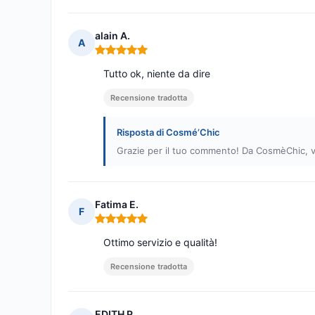
alain A.
A
Nota: 5 su 5
Tutto ok, niente da dire
Recensione tradotta
Risposta di Cosmé’Chic
Grazie per il tuo commento! Da CosmèChic, v
Fatima E.
F
Nota: 5 su 5
Ottimo servizio e qualità!
Recensione tradotta
EDITH P.