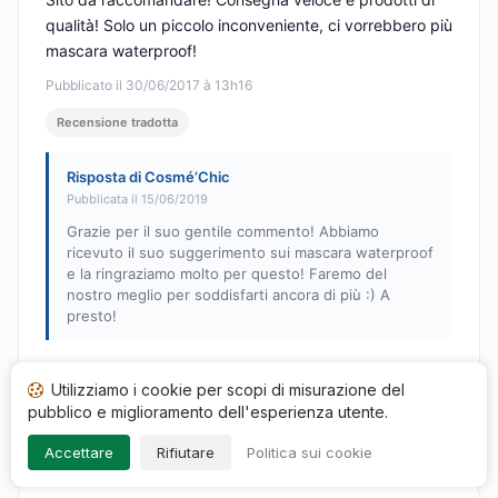
qualità! Solo un piccolo inconveniente, ci vorrebbero più
mascara waterproof!
Pubblicato il 30/06/2017 à 13h16
Recensione tradotta
Risposta di Cosmé’Chic
Pubblicata il 15/06/2019
Grazie per il suo gentile commento! Abbiamo
ricevuto il suo suggerimento sui mascara waterproof
e la ringraziamo molto per questo! Faremo del
nostro meglio per soddisfarti ancora di più :) A
presto!
Utilizziamo i cookie per scopi di misurazione del
pubblico e miglioramento dell'esperienza utente.
1
…
60
61
62
63
64
65
66
Accettare
Rifiutare
Politica sui cookie