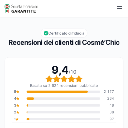
Cosmé’Chic
9,4/10
Valutazione globale: 9,4 su 10
Certificato di fiducia
Recensioni dei clienti di Cosmé’Chic
9,4
/10
Valutazione globale: 9,
Basata su 2 624 recensioni pubblicate
5
2 177
4
264
3
48
2
38
1
97