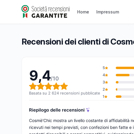
Cosmé’Chic
Home
Impressum
9,4/10
(2 624 recensioni)
Valutazione globale: 9,4 su 10
Recensioni dei clienti di Cosm
5
9,4
4
/10
3
Valutazione globale: 9,4 su 1
2
Basata su 2 624 recensioni pubblicate
1
Riepilogo delle recensioni
Cosmè'Chic mostra un livello costante di affidabilità
ricevuti nei tempi previsti, con confezioni ben fatte e 