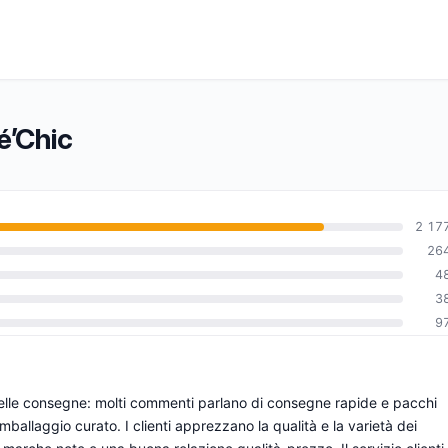
é’Chic
2 17
26
4
0
3
9
 nelle consegne: molti commenti parlano di consegne rapide e pacchi
imballaggio curato. I clienti apprezzano la qualità e la varietà dei