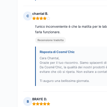
chantal B.
C
Nota: 4 su 5
l'unico inconveniente è che la matita per le l
farla funzionare.
Recensione tradotta
Risposta di Cosmé’Chic
Cara Chantal,
Grazie per il tuo riscontro. Siamo spiacenti 
Da Cosmè'Chic, la qualità dei nostri prodott
evitare che ciò si ripeta. Non esitare a contat
Ti auguro una bellissima giornata.
BRAYE D.
B
Nota: 5 su 5