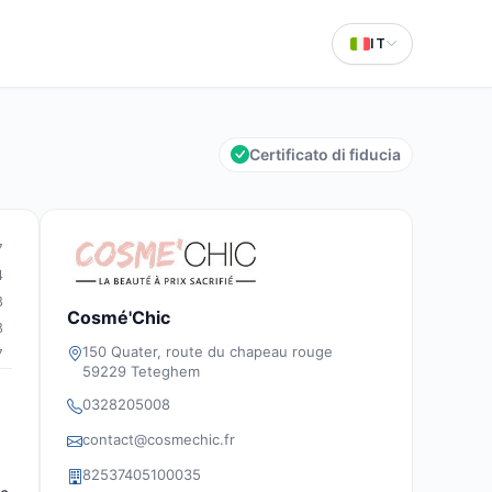
IT
Certificato di fiducia
7
4
8
Cosmé'Chic
8
150 Quater, route du chapeau rouge
7
59229 Teteghem
0328205008
contact@cosmechic.fr
82537405100035