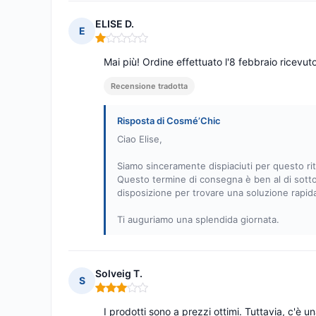
ELISE D.
E
Nota: 1 su 5
Mai più! Ordine effettuato l'8 febbraio ricevut
Recensione tradotta
Risposta di Cosmé’Chic
Ciao Elise,
Siamo sinceramente dispiaciuti per questo rit
Questo termine di consegna è ben al di sotto
disposizione per trovare una soluzione rapida
Ti auguriamo una splendida giornata.
Solveig T.
S
Nota: 3 su 5
I prodotti sono a prezzi ottimi. Tuttavia, c'è