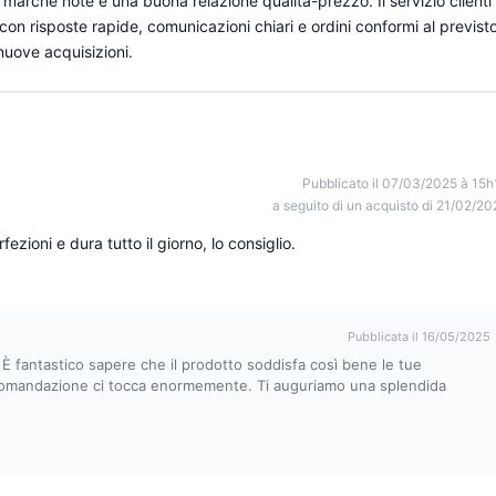
 marche note e una buona relazione qualità-prezzo. Il servizio clienti
con risposte rapide, comunicazioni chiari e ordini conformi al previsto
nuove acquisizioni.
Pubblicato il 07/03/2025 à 15h
a seguito di un acquisto di 21/02/20
zioni e dura tutto il giorno, lo consiglio.
Pubblicata il 16/05/2025
È fantastico sapere che il prodotto soddisfa così bene le tue
accomandazione ci tocca enormemente. Ti auguriamo una splendida