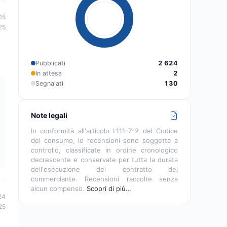
05
25
Pubblicati
2 624
In attesa
2
Segnalati
130
Note legali
In conformità all'articolo L111-7-2 del Codice
del consumo, le recensioni sono soggette a
controllo, classificate in ordine cronologico
decrescente e conservate per tutta la durata
dell'esecuzione del contratto del
commerciante. Recensioni raccolte senza
alcun compenso.
Scopri di più…
24
25