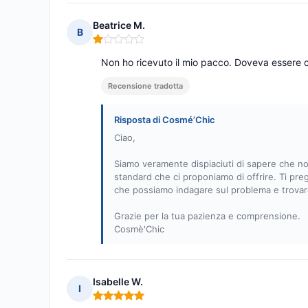
Beatrice M.
B
Nota: 1 su 5
Non ho ricevuto il mio pacco. Doveva essere 
Recensione tradotta
Risposta di Cosmé’Chic
Ciao,
Siamo veramente dispiaciuti di sapere che non
standard che ci proponiamo di offrire. Ti pr
che possiamo indagare sul problema e trovare
Grazie per la tua pazienza e comprensione.
Cosmè'Chic
Isabelle W.
I
Nota: 5 su 5