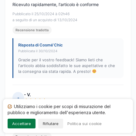
Ricevuto rapidamente, l'articolo è conforme
Pubblicato il 25/10/2024 à 02h46
a seguito di un acquisto di 13/10/2024
Recensione tradotta
Risposta di Cosmé’Chic
Pubblicata il 30/10/2024
Grazie per il vostro feedback! Siamo lieti che
l'articolo abbia soddisfatto le sue aspettative e che
la consegna sia stata rapida. A presto!
- V.
-
Nota: 5 su 5
Utilizziamo i cookie per scopi di misurazione del
Grazie mille!
pubblico e miglioramento dell'esperienza utente.
Pubblicato il 24/10/2024 à 18h39
Accettare
Rifiutare
Politica sui cookie
a seguito di un acquisto di 11/10/2024