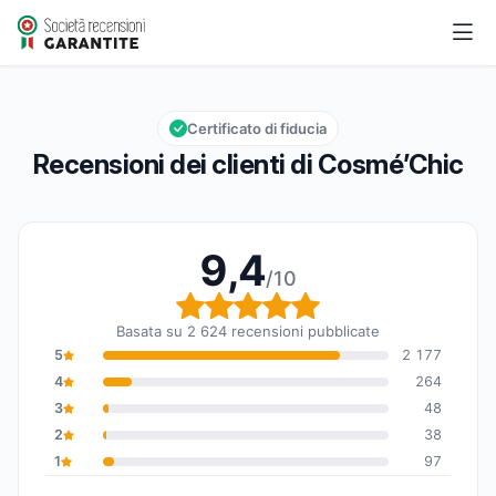
Cosmé’Chic
9,4/10
Valutazione globale: 9,4 su 10
Certificato di fiducia
Recensioni dei clienti di Cosmé’Chic
9,4
/10
Valutazione globale: 9,
Basata su 2 624 recensioni pubblicate
5
2 177
4
264
3
48
2
38
1
97