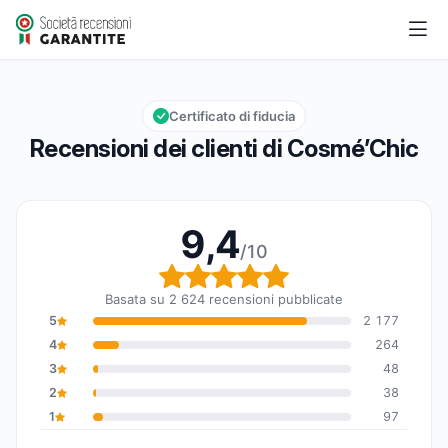
Cosmé’Chic
9,4/10
Valutazione globale: 9,4 su 10
Certificato di fiducia
Recensioni dei clienti di Cosmé’Chic
9,4
/10
Valutazione globale: 9,
Basata su 2 624 recensioni pubblicate
5
2 177
4
264
3
48
2
38
1
97