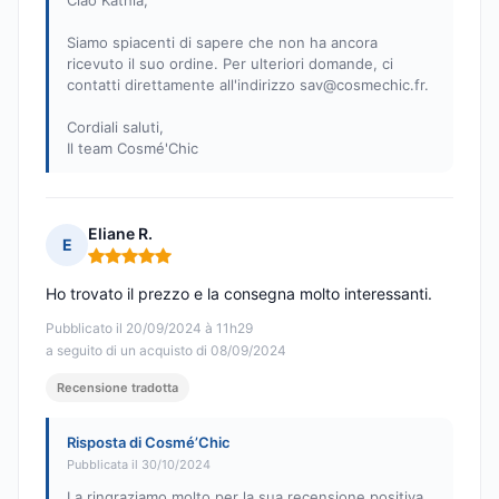
Ciao Kathia,
Siamo spiacenti di sapere che non ha ancora
ricevuto il suo ordine. Per ulteriori domande, ci
contatti direttamente all'indirizzo
sav@cosmechic.fr
.
Cordiali saluti,
Il team Cosmé'Chic
Eliane R.
E
Nota: 5 su 5
Ho trovato il prezzo e la consegna molto interessanti.
Pubblicato il 20/09/2024 à 11h29
a seguito di un acquisto di 08/09/2024
Recensione tradotta
Risposta di Cosmé’Chic
Pubblicata il 30/10/2024
La ringraziamo molto per la sua recensione positiva