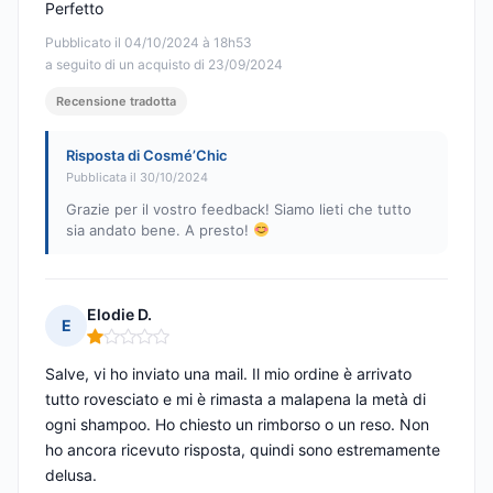
Perfetto
Pubblicato il 04/10/2024 à 18h53
a seguito di un acquisto di 23/09/2024
Recensione tradotta
Risposta di Cosmé’Chic
Pubblicata il 30/10/2024
Grazie per il vostro feedback! Siamo lieti che tutto
sia andato bene. A presto!
Elodie D.
E
Nota: 1 su 5
Salve, vi ho inviato una mail. Il mio ordine è arrivato
tutto rovesciato e mi è rimasta a malapena la metà di
ogni shampoo. Ho chiesto un rimborso o un reso. Non
ho ancora ricevuto risposta, quindi sono estremamente
delusa.