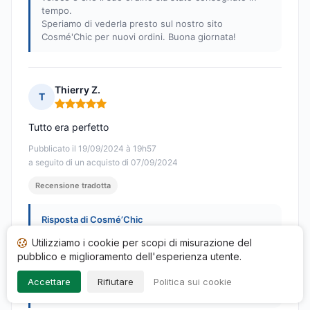
tempo.
Speriamo di vederla presto sul nostro sito
Cosmé'Chic per nuovi ordini. Buona giornata!
Thierry Z.
T
Nota: 5 su 5
Tutto era perfetto
Pubblicato il 19/09/2024 à 19h57
a seguito di un acquisto di 07/09/2024
Recensione tradotta
Risposta di Cosmé’Chic
Pubblicata il 30/10/2024
Utilizziamo i cookie per scopi di misurazione del
Grazie per il suo feedback positivo, Thierry! Siamo
pubblico e miglioramento dell'esperienza utente.
lieti che la sua esperienza sul nostro sito
Cosmé'Chic sia stata perfetta. Speriamo di rivederla
Accettare
Rifiutare
Politica sui cookie
presto!