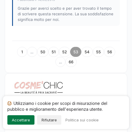
Grazie per averci scelto e per aver trovato il tempo
di scrivere questa recensione. La sua soddisfazione
significa molto per noi.
1
…
50
51
52
53
54
55
56
…
66
Cosmé'Chic
Utilizziamo i cookie per scopi di misurazione del
pubblico e miglioramento dell'esperienza utente.
150 Quater, route du chapeau rouge
59229 Teteghem
Accettare
Rifiutare
Politica sui cookie
0328205008