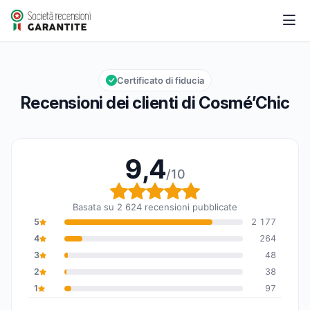
Cosmé’Chic
9,4/10
Valutazione globale: 9,4 su 10
Certificato di fiducia
Recensioni dei clienti di Cosmé’Chic
9,4
/10
Valutazione globale: 9,
Basata su 2 624 recensioni pubblicate
5
2 177
4
264
3
48
2
38
1
97