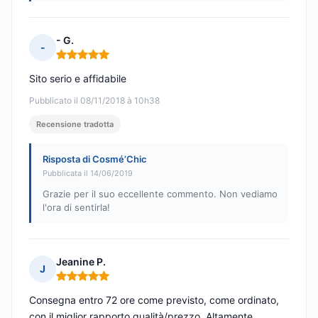
- G.
-
Nota: 5 su 5
Sito serio e affidabile
Pubblicato il 08/11/2018 à 10h38
Recensione tradotta
Risposta di Cosmé’Chic
Pubblicata il 14/06/2019
Grazie per il suo eccellente commento. Non vediamo
l'ora di sentirla!
Jeanine P.
J
Nota: 5 su 5
Consegna entro 72 ore come previsto, come ordinato,
con il miglior rapporto qualità/prezzo. Altamente