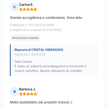
Carine E.
C
Nota: 5 su 5
Grande accoglienza e condivisione. Sono lieto
Pubblicato il 11/07/2022 à 15h59
a seguito di un acquisto di 07/07/2022
Recensione tradotta
Risposta di CRISTAL VIBRASONS
Pubblicata il 18/07/2022
Cara Carine
È stato un piacere accompagnarvi e incrociare il
vostro cammino. Buone vibrazioni di cristallo!
Barbora J.
B
Nota: 5 su 5
Molto soddisfatto dei prodotti ricevuti :)