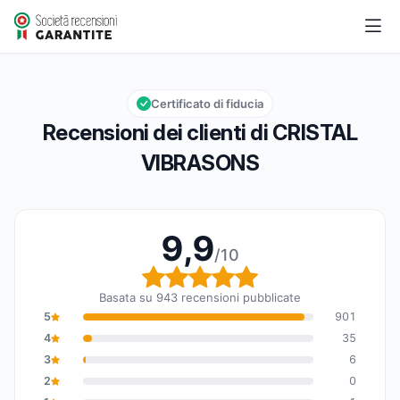
CRISTAL VIBRASONS
9,9/10
Valutazione globale: 9,9 su 10
Certificato di fiducia
Recensioni dei clienti di CRISTAL
VIBRASONS
9,9
/10
Valutazione globale: 9,
Basata su 943 recensioni pubblicate
5
901
4
35
3
6
2
0