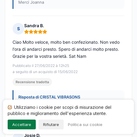
Merci Joanna
Sandra B.
S
Nota: 5 su 5
Ciao Molto veloce, molto ben confezionato. Non vedo
l'ora di andarci presto. Spero di andarci molto presto.
Grazie per la vostra serietà. Sat Nam
Pubblicato il 27/06/2022 à 12h25
a seguito di un acquisto di 15/06/2022
Recensione tradotta
Risposta di CRISTAL VIBRASONS
Pubblicata il 09/08/2022
Utilizziamo i cookie per scopi di misurazione del
Tat si è seduto
pubblico e miglioramento dell'esperienza utente.
Accettare
Rifiutare
Politica sui cookie
Josie D.