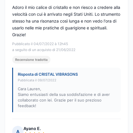
Adoro il mio calice di cristallo e non riesco a credere alla
velocità con cui è arrivato negli Stati Uniti. Lo strumento
stesso ha una risonanza così lunga e non vedo l'ora di
usarlo nelle mie pratiche di guarigione e spirituali.
Grazie!
Pubblicato il 04/07/2022 à 12h45
a seguito di un acquisto di 21/06/2022
Recensione tradotta
Risposta di CRISTAL VIBRASONS
Pubblicata il 09/07/2022
Cara Lauren,
Siamo entusiasti della sua soddisfazione e di aver
collaborato con lei. Grazie per il suo prezioso
feedback!
Ayano E.
A