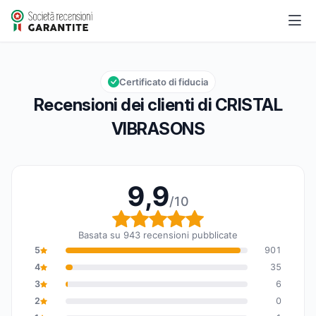
CRISTAL VIBRASONS
9,9/10
Valutazione globale: 9,9 su 10
Certificato di fiducia
Recensioni dei clienti di CRISTAL
VIBRASONS
9,9
/10
Valutazione globale: 9,
Basata su 943 recensioni pubblicate
5
901
4
35
3
6
2
0