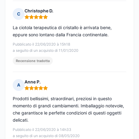
Christophe D.
C
Nota: 5 su 5
La ciotola terapeutica di cristallo è arrivata bene,
eppure sono lontano dalla Francia continentale.
Pubblicato il 22/06/2020 à 15h18
a seguito di un acquisto di 11/01/2020
Recensione tradotta
Anne P.
A
Nota: 5 su 5
Prodotti bellissimi, straordinari, preziosi in questo
momento di grandi cambiamenti. Imballaggio notevole,
che garantisce le perfette condizioni di questi oggetti
delicati.
Pubblicato il 22/06/2020 à 14h33
a seguito di un acquisto di 08/05/2020