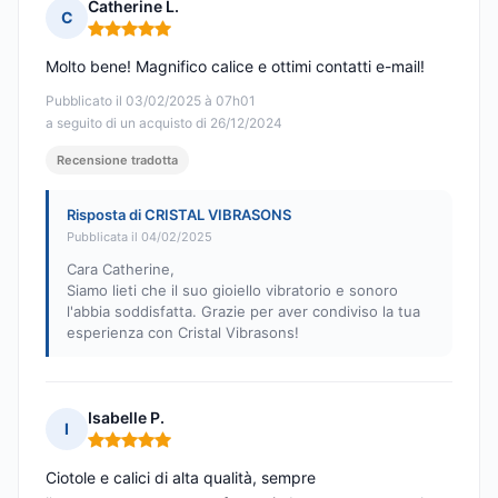
Catherine L.
C
Nota: 5 su 5
Molto bene! Magnifico calice e ottimi contatti e-mail!
Pubblicato il 03/02/2025 à 07h01
a seguito di un acquisto di 26/12/2024
Recensione tradotta
Risposta di CRISTAL VIBRASONS
Pubblicata il 04/02/2025
Cara Catherine,
Siamo lieti che il suo gioiello vibratorio e sonoro
l'abbia soddisfatta. Grazie per aver condiviso la tua
esperienza con Cristal Vibrasons!
Isabelle P.
I
Nota: 5 su 5
Ciotole e calici di alta qualità, sempre