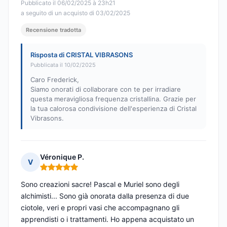
Pubblicato il 06/02/2025 à 23h21
a seguito di un acquisto di 03/02/2025
Recensione tradotta
Risposta di CRISTAL VIBRASONS
Pubblicata il 10/02/2025
Caro Frederick,
Siamo onorati di collaborare con te per irradiare
questa meravigliosa frequenza cristallina. Grazie per
la tua calorosa condivisione dell'esperienza di Cristal
Vibrasons.
Véronique P.
V
Nota: 5 su 5
Sono creazioni sacre! Pascal e Muriel sono degli
alchimisti... Sono già onorata dalla presenza di due
ciotole, veri e propri vasi che accompagnano gli
apprendisti o i trattamenti. Ho appena acquistato un