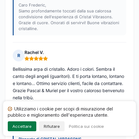
Caro Frederic,
Siamo profondamente toccati dalla sua calorosa
condivisione dell'esperienza di Cristal Vibrasons.
Grazie di cuore. Onorati di servirvi! Buone vibrazioni
cristalline.
Rachel V.
R
Nota: 5 su 5
Bellissima arpa di cristallo. Adoro i colori. Sembra il
canto degli angeli (guaritori). E ti porta lontano, lontano
e lontano... Ottimo servizio clienti, facile da contattare.
Grazie Pascal & Muriel per il vostro caloroso benvenuto
nella tribù.
Pubblicato il 02/12/2024 à 12h22
Utilizziamo i cookie per scopi di misurazione del
a seguito di un acquisto di 25/11/2024
pubblico e miglioramento dell'esperienza utente.
Recensione tradotta
Accettare
Rifiutare
Politica sui cookie