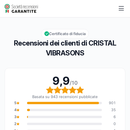
CRISTAL VIBRASONS
9,9/10
Valutazione globale: 9,9 su 10
Certificato di fiducia
Recensioni dei clienti di CRISTAL
VIBRASONS
9,9
/10
Valutazione globale: 9,
Basata su 943 recensioni pubblicate
5
901
4
35
3
6
2
0