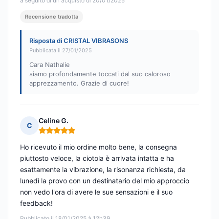
a seguito di un acquisto di 20/01/2025
Recensione tradotta
Risposta di CRISTAL VIBRASONS
Pubblicata il 27/01/2025
Cara Nathalie
siamo profondamente toccati dal suo caloroso
apprezzamento. Grazie di cuore!
Celine G.
C
Nota: 5 su 5
Ho ricevuto il mio ordine molto bene, la consegna
piuttosto veloce, la ciotola è arrivata intatta e ha
esattamente la vibrazione, la risonanza richiesta, da
lunedì la provo con un destinatario del mio approccio
non vedo l'ora di avere le sue sensazioni e il suo
feedback!
Pubblicato il 18/01/2025 à 12h39