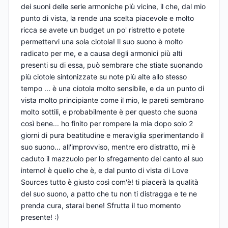
dei suoni delle serie armoniche più vicine, il che, dal mio
punto di vista, la rende una scelta piacevole e molto
ricca se avete un budget un po' ristretto e potete
permettervi una sola ciotola! Il suo suono è molto
radicato per me, e a causa degli armonici più alti
presenti su di essa, può sembrare che stiate suonando
più ciotole sintonizzate su note più alte allo stesso
tempo ... è una ciotola molto sensibile, e da un punto di
vista molto principiante come il mio, le pareti sembrano
molto sottili, e probabilmente è per questo che suona
così bene... ho finito per rompere la mia dopo solo 2
giorni di pura beatitudine e meraviglia sperimentando il
suo suono... all'improvviso, mentre ero distratto, mi è
caduto il mazzuolo per lo sfregamento del canto al suo
interno! è quello che è, e dal punto di vista di Love
Sources tutto è giusto così com'è! ti piacerà la qualità
del suo suono, a patto che tu non ti distragga e te ne
prenda cura, starai bene! Sfrutta il tuo momento
presente! :)