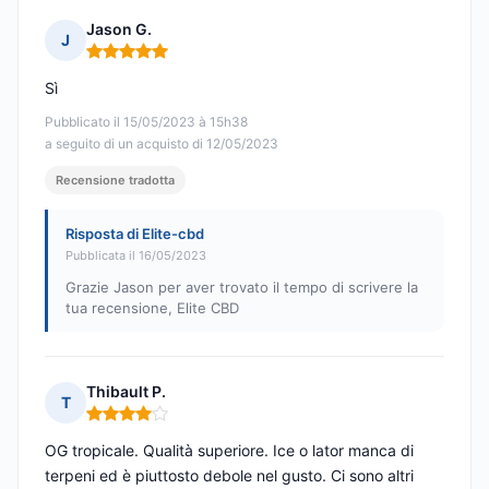
Jason G.
J
Nota: 5 su 5
Sì
Pubblicato il 15/05/2023 à 15h38
a seguito di un acquisto di 12/05/2023
Recensione tradotta
Risposta di Elite-cbd
Pubblicata il 16/05/2023
Grazie Jason per aver trovato il tempo di scrivere la
tua recensione, Elite CBD
Thibault P.
T
Nota: 4 su 5
OG tropicale. Qualità superiore. Ice o lator manca di
terpeni ed è piuttosto debole nel gusto. Ci sono altri