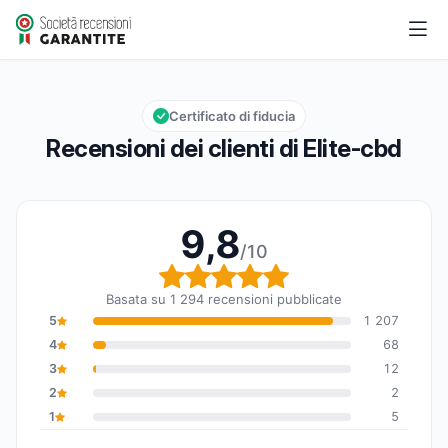
Elite-cbd
9,8/10
Valutazione globale: 9,8 su 10
Certificato di fiducia
Recensioni dei clienti di Elite-cbd
9,8
/10
Valutazione globale: 9,8
Basata su 1 294 recensioni pubblicate
5
1 207
4
68
3
12
2
2
1
5