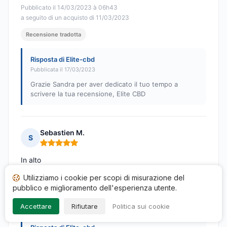
Pubblicato il 14/03/2023 à 06h43
a seguito di un acquisto di 11/03/2023
Recensione tradotta
Risposta di Elite-cbd
Pubblicata il 17/03/2023
Grazie Sandra per aver dedicato il tuo tempo a
scrivere la tua recensione, Elite CBD
Sebastien M.
S
Nota: 5 su 5
In alto
Pubblicato il 12/03/2023 à 18h40
Utilizziamo i cookie per scopi di misurazione del
a seguito di un acquisto di 10/03/2023
pubblico e miglioramento dell'esperienza utente.
Recensione tradotta
Accettare
Rifiutare
Politica sui cookie