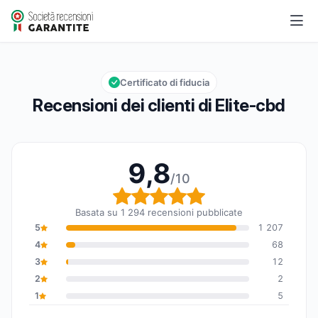
Elite-cbd
9,8/10
Valutazione globale: 9,8 su 10
Certificato di fiducia
Recensioni dei clienti di Elite-cbd
9,8
/10
Valutazione globale: 9,8
Basata su 1 294 recensioni pubblicate
5
1 207
4
68
3
12
2
2
1
5