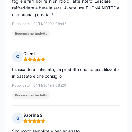
foglie e farli bollire in un litro di latte intero! Lasciare
raffreddare e bere la sera! Avrete una BUONA NOTTE e
una buona giornata! ! !
Pubblicato il 01/11/2019 à 08h45
Recensione tradotta
Client
C
Nota: 5 su 5
Rilassante e calmante, un prodotto che ho già utilizzato
in passato e che consiglio.
Pubblicato il 01/11/2019 à 08h20
Recensione tradotta
Sabrina S.
S
Nota: 5 su 5
Sito molto semplice e ben spiegato