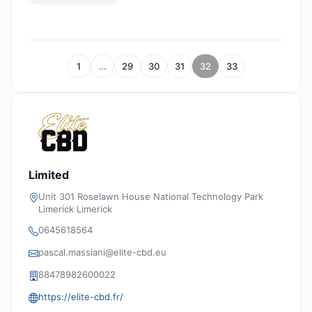
1
…
29
30
31
32
33
Limited
Unit 301 Roselawn House National Technology Park
Limerick Limerick
0645618564
pascal.massiani@elite-cbd.eu
88478982600022
https://elite-cbd.fr/