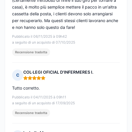
(certamente frettoloso di finire il suo giro per tornare a
casa), è molto più semplice mettere il pacco in un'altra
cassetta della posta, i clienti devono solo arrangiarsi
per recuperarlo. Ma questi stessi clienti lavorano anche
e non hanno solo questo da fare!
Pubblicato il 06/11/2025 à 09h42
a seguito di un acquisto di 07/10/2025
Recensione tradotta
COL·LEGI OFICIAL D'INFERMERES I.
C
Nota: 5 su 5
Tutto corretto.
Pubblicato il 04/11/2025 à 09h11
a seguito di un acquisto di 17/09/2025
Recensione tradotta