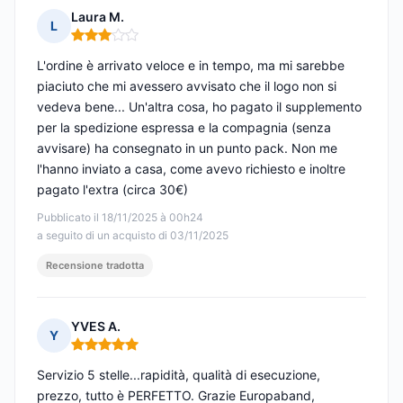
Laura M.
L
Nota: 3 su 5
L'ordine è arrivato veloce e in tempo, ma mi sarebbe
piaciuto che mi avessero avvisato che il logo non si
vedeva bene... Un'altra cosa, ho pagato il supplemento
per la spedizione espressa e la compagnia (senza
avvisare) ha consegnato in un punto pack. Non me
l'hanno inviato a casa, come avevo richiesto e inoltre
pagato l'extra (circa 30€)
Pubblicato il 18/11/2025 à 00h24
a seguito di un acquisto di 03/11/2025
Recensione tradotta
YVES A.
Y
Nota: 5 su 5
Servizio 5 stelle...rapidità, qualità di esecuzione,
prezzo, tutto è PERFETTO. Grazie Europaband,