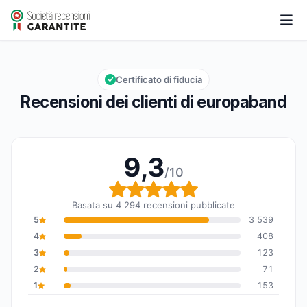
europaband
9,3/10
Valutazione globale: 9,3 su 10
Certificato di fiducia
Recensioni dei clienti di europaband
9,3
/10
Valutazione globale: 9,
Basata su 4 294 recensioni pubblicate
5
3 539
4
408
3
123
2
71
1
153