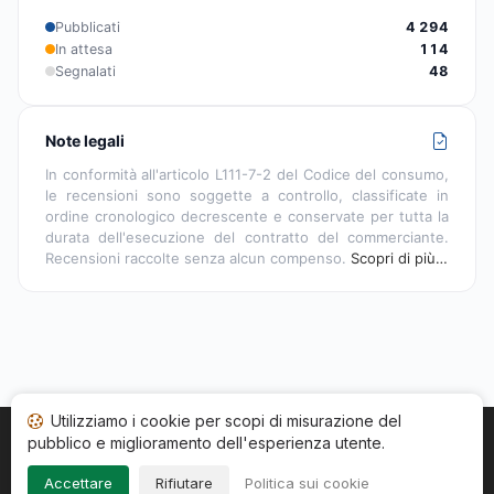
Pubblicati
4 294
In attesa
114
Segnalati
48
Note legali
In conformità all'articolo L111-7-2 del Codice del consumo,
le recensioni sono soggette a controllo, classificate in
ordine cronologico decrescente e conservate per tutta la
durata dell'esecuzione del contratto del commerciante.
Recensioni raccolte senza alcun compenso.
Scopri di più…
Utilizziamo i cookie per scopi di misurazione del
pubblico e miglioramento dell'esperienza utente.
Home
Stato recensioni
Categorie
CGU
Cookie
Impressum
Accettare
Rifiutare
Politica sui cookie