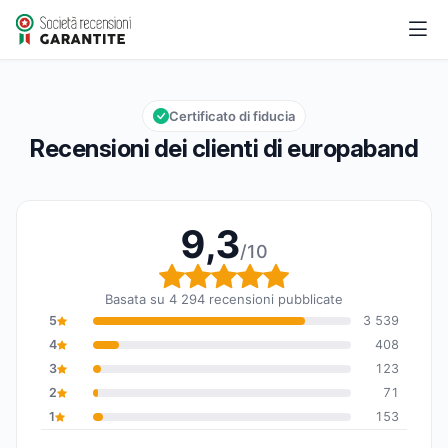
europaband
9,3/10
Valutazione globale: 9,3 su 10
Certificato di fiducia
Recensioni dei clienti di europaband
9,3
/10
Valutazione globale: 9,
Basata su 4 294 recensioni pubblicate
5
3 539
4
408
3
123
2
71
1
153