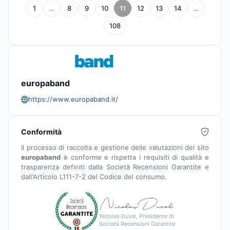
1
…
8
9
10
11
12
13
14
…
108
europaband
https://www.europaband.it/
Conformità
Il processo di raccolta e gestione delle valutazioni del sito
europaband
è conforme e rispetta i requisiti di qualità e
trasparenza definiti dalla Società Recensioni Garantite e
dall'Articolo L111-7-2 del Codice del consumo.
Nicolas Duval, Presidente di
Società Recensioni Garantite