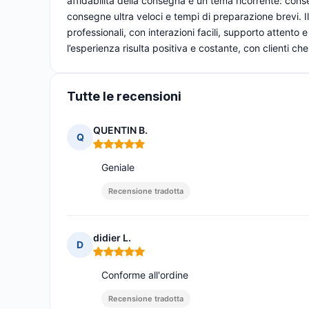
affidabilità della consegna è un tema ricorrente: conse
consegne ultra veloci e tempi di preparazione brevi. Il 
professionali, con interazioni facili, supporto attento e
l’esperienza risulta positiva e costante, con clienti c
Tutte le recensioni
QUENTIN B.
Q
Nota: 5 su 5
Geniale
Recensione tradotta
didier L.
D
Nota: 5 su 5
Conforme all'ordine
Recensione tradotta