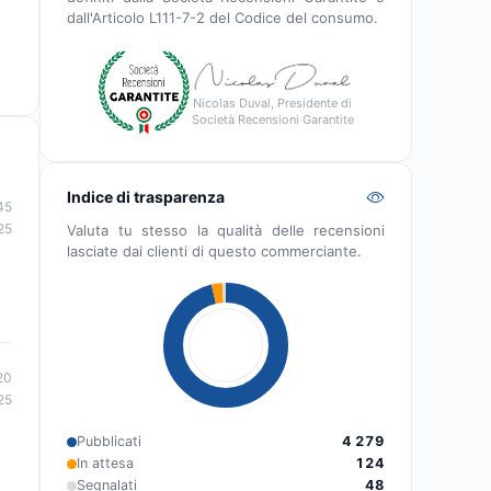
dall'Articolo L111-7-2 del Codice del consumo.
Nicolas Duval, Presidente di
Società Recensioni Garantite
Indice di trasparenza
45
25
Valuta tu stesso la qualità delle recensioni
lasciate dai clienti di questo commerciante.
20
25
Pubblicati
4 279
In attesa
124
Segnalati
48