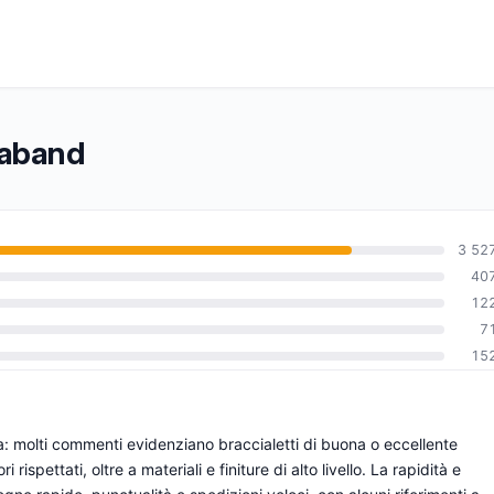
opaband
3 52
40
12
0
7
15
a: molti commenti evidenziano braccialetti di buona o eccellente
 rispettati, oltre a materiali e finiture di alto livello. La rapidità e