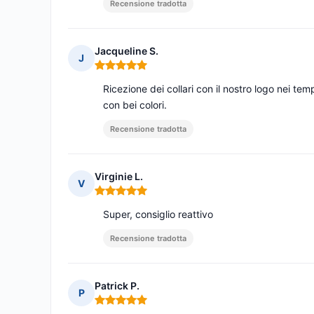
Recensione tradotta
Jacqueline S.
J
Nota: 5 su 5
Ricezione dei collari con il nostro logo nei tem
con bei colori.
Recensione tradotta
Virginie L.
V
Nota: 5 su 5
Super, consiglio reattivo
Recensione tradotta
Patrick P.
P
Nota: 5 su 5