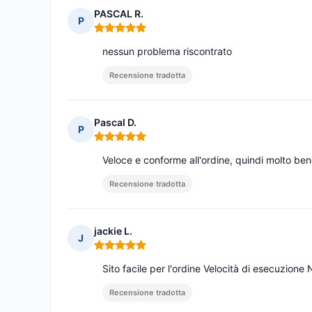
PASCAL R.
P
Nota: 5 su 5
nessun problema riscontrato
Recensione tradotta
Pascal D.
P
Nota: 5 su 5
Veloce e conforme all'ordine, quindi molto be
Recensione tradotta
jackie L.
J
Nota: 5 su 5
Sito facile per l'ordine Velocità di esecuzio
Recensione tradotta