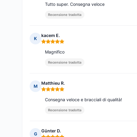
Tutto super. Consegna veloce
Recensione tradotta
kacem E.
K
Nota: 5 su 5
Magnifico
Recensione tradotta
Matthieu R.
M
Nota: 5 su 5
Consegna veloce e bracciali di qualità!
Recensione tradotta
Günter D.
G