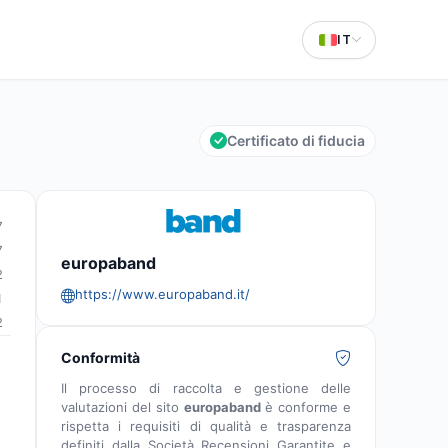
IT
Certificato di fiducia
7
7
europaband
2
https://www.europaband.it/
1
2
Conformità
Il processo di raccolta e gestione delle
valutazioni del sito
europaband
è conforme e
rispetta i requisiti di qualità e trasparenza
definiti dalla Società Recensioni Garantite e