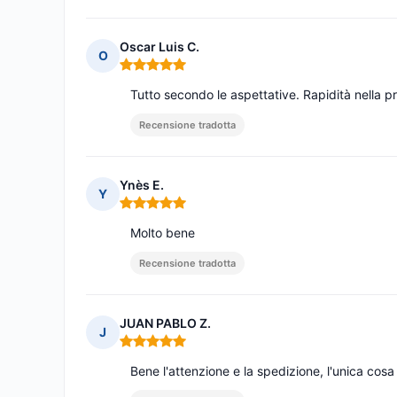
Oscar Luis C.
O
Nota: 5 su 5
Tutto secondo le aspettative. Rapidità nella p
Recensione tradotta
Ynès E.
Y
Nota: 5 su 5
Molto bene
Recensione tradotta
JUAN PABLO Z.
J
Nota: 5 su 5
Bene l'attenzione e la spedizione, l'unica cosa 