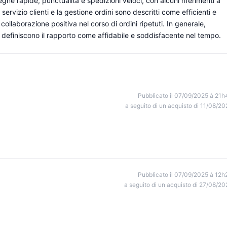
gne rapide, punctualità e spedizioni veloci, con alcuni riferimenti a
servizio clienti e la gestione ordini sono descritti come efficienti e
 collaborazione positiva nel corso di ordini ripetuti. In generale,
he definiscono il rapporto come affidabile e soddisfacente nel tempo.
Pubblicato il 07/09/2025 à 21h
a seguito di un acquisto di 11/08/20
Pubblicato il 07/09/2025 à 12h
a seguito di un acquisto di 27/08/20