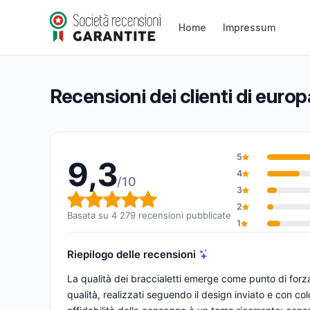
europaband
Home
Impressum
9,3/10
(4 279 recensioni)
Valutazione globale: 9,3 su 10
Recensioni dei clienti di eur
5
9,3
4
/10
3
Valutazione globale: 9,3 su 1
2
Basata su 4 279 recensioni pubblicate
1
Riepilogo delle recensioni
La qualità dei braccialetti emerge come punto di forz
qualità, realizzati seguendo il design inviato e con colori