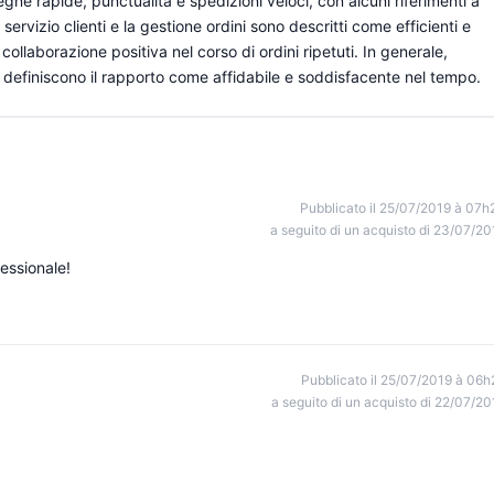
gne rapide, punctualità e spedizioni veloci, con alcuni riferimenti a
servizio clienti e la gestione ordini sono descritti come efficienti e
 collaborazione positiva nel corso di ordini ripetuti. In generale,
he definiscono il rapporto come affidabile e soddisfacente nel tempo.
Pubblicato il 25/07/2019 à 07h
a seguito di un acquisto di 23/07/20
essionale!
Pubblicato il 25/07/2019 à 06h
a seguito di un acquisto di 22/07/20