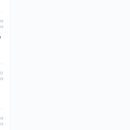
39
19
a
22
19
08
19