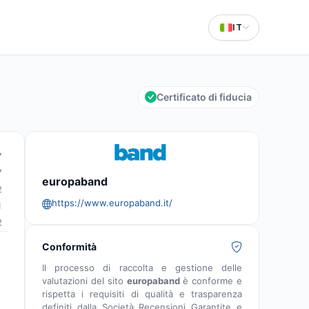
IT
Certificato di fiducia
7
7
europaband
2
https://www.europaband.it/
1
2
Conformità
Il processo di raccolta e gestione delle
valutazioni del sito
europaband
è conforme e
rispetta i requisiti di qualità e trasparenza
definiti dalla Società Recensioni Garantite e