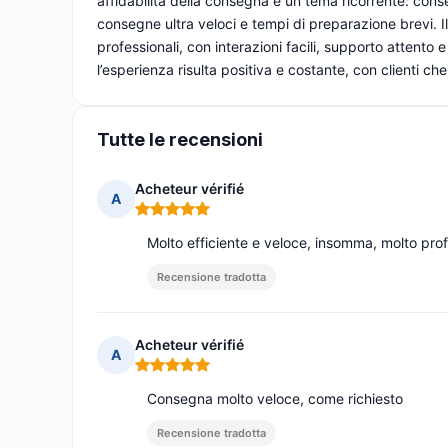
affidabilità della consegna è un tema ricorrente: conse
consegne ultra veloci e tempi di preparazione brevi. Il 
professionali, con interazioni facili, supporto attento e
l’esperienza risulta positiva e costante, con clienti c
Tutte le recensioni
Acheteur vérifié
A
Nota: 5 su 5
Molto efficiente e veloce, insomma, molto prof
Recensione tradotta
Acheteur vérifié
A
Nota: 5 su 5
Consegna molto veloce, come richiesto
Recensione tradotta