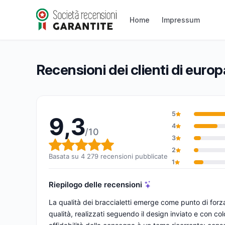
europaband
Home
Impressum
9,3/10
(4 279 recensioni)
Valutazione globale: 9,3 su 10
Recensioni dei clienti di eur
5
9,3
4
/10
3
Valutazione globale: 9,3 su 1
2
Basata su 4 279 recensioni pubblicate
1
Riepilogo delle recensioni
La qualità dei braccialetti emerge come punto di forz
qualità, realizzati seguendo il design inviato e con colori