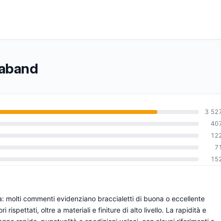
opaband
3 52
40
12
0
7
15
a: molti commenti evidenziano braccialetti di buona o eccellente
 rispettati, oltre a materiali e finiture di alto livello. La rapidità e