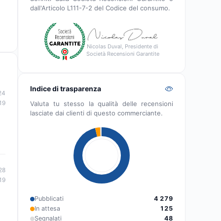
dall'Articolo L111-7-2 del Codice del consumo.
Nicolas Duval, Presidente di
Società Recensioni Garantite
Indice di trasparenza
24
19
Valuta tu stesso la qualità delle recensioni
lasciate dai clienti di questo commerciante.
28
19
Pubblicati
4 279
In attesa
125
Segnalati
48