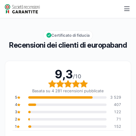
europaband
9,3/10
Valutazione globale: 9,3 su 10
Certificato di fiducia
Recensioni dei clienti di europaband
9,3
/10
Valutazione globale: 9,
Basata su 4 281 recensioni pubblicate
5
3 529
4
407
3
122
2
71
1
152