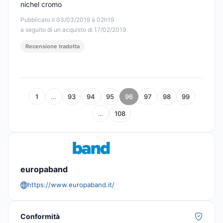
nichel cromo
Pubblicato il 03/03/2019 à 02h19
a seguito di un acquisto di 17/02/2019
Recensione tradotta
1
…
93
94
95
96
97
98
99
…
108
europaband
https://www.europaband.it/
Conformità