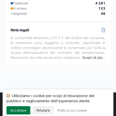
Pubblicati
4 281
In attesa
123
Segnalati
48
Note legali
In conformità all'articolo L111-7-2 del Codice del consumo,
le recensioni sono soggette a controllo, classificate in
ordine cronologico decrescente e conservate per tutta la
durata dell'esecuzione del contratto del commerciante.
Recensioni raccolte senza alcun compenso.
Scopri di più…
Utilizziamo i cookie per scopi di misurazione del
pubblico e miglioramento dell'esperienza utente.
Home
Stato recensioni
Categorie
CGU
Cookie
Impressum
Accettare
Rifiutare
Politica sui cookie
Copyright © 2026
Società Recensioni Garantite
. Tutti i diritti