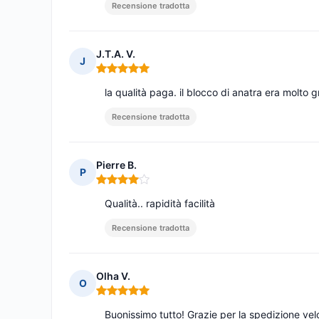
Recensione tradotta
J.T.A. V.
J
Nota: 5 su 5
la qualità paga. il blocco di anatra era molto 
Recensione tradotta
Pierre B.
P
Nota: 4 su 5
Qualità.. rapidità facilità
Recensione tradotta
Olha V.
O
Nota: 5 su 5
Buonissimo tutto! Grazie per la spedizione vel