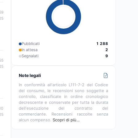
59
25
Pubblicati
1 288
In attesa
2
Segnalati
9
55
25
Note legali
In conformità all'articolo L111-7-2 del Codice
del consumo, le recensioni sono soggette a
controllo, classificate in ordine cronologico
decrescente e conservate per tutta la durata
dell'esecuzione del contratto del
10
commerciante. Recensioni raccolte senza
25
alcun compenso.
Scopri di più…