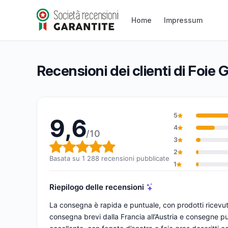
Foie Gras Gourmet
Home
Impressum
9,6/10
(1 288 recensioni)
Valutazione globale: 9,6 su 10
Recensioni dei clienti di Foie
5
9,6
4
/10
3
Valutazione globale: 9,6 su 1
2
Basata su 1 288 recensioni pubblicate
1
Riepilogo delle recensioni
La consegna è rapida e puntuale, con prodotti ricevuti
consegna brevi dalla Francia all’Austria e consegne p