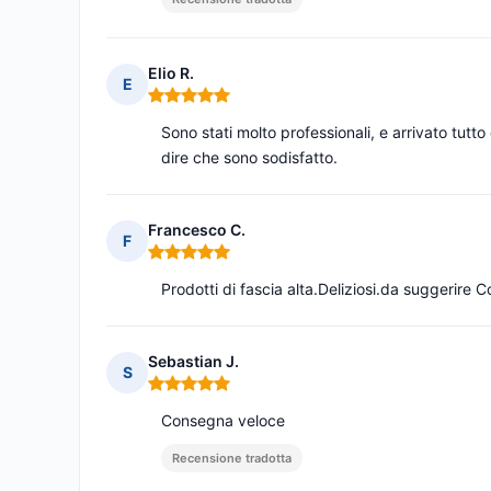
Elio R.
E
Nota: 5 su 5
Sono stati molto professionali, e arrivato tu
dire che sono sodisfatto.
Francesco C.
F
Nota: 5 su 5
Prodotti di fascia alta.Deliziosi.da suggerire 
Sebastian J.
S
Nota: 5 su 5
Consegna veloce
Recensione tradotta