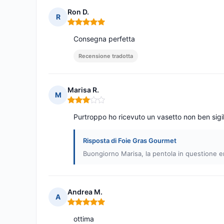
Ron D.
R
Nota: 5 su 5
Consegna perfetta
Recensione tradotta
Marisa R.
M
Nota: 3 su 5
Purtroppo ho ricevuto un vasetto non ben sigil
Risposta di Foie Gras Gourmet
Buongiorno Marisa, la pentola in questione era
Andrea M.
A
Nota: 5 su 5
ottima