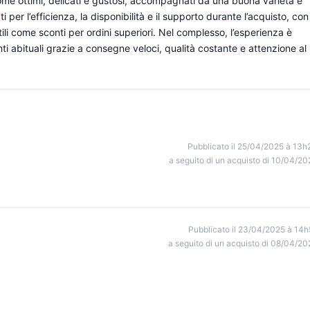
come ottimi, delicati e gustosi, accompagnati da una buona varietà e
ti per l’efficienza, la disponibilità e il supporto durante l’acquisto, con
ili come sconti per ordini superiori. Nel complesso, l’esperienza è
nti abituali grazie a consegne veloci, qualità costante e attenzione al
Pubblicato il 25/04/2025 à 13h
a seguito di un acquisto di 10/04/20
Pubblicato il 23/04/2025 à 14h
a seguito di un acquisto di 08/04/20