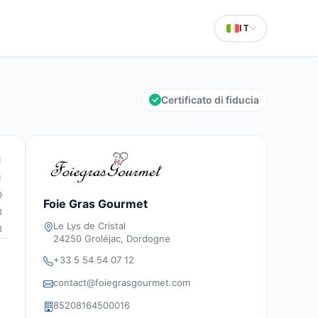
IT
Certificato di fiducia
1
1
0
Foie Gras Gourmet
3
Le Lys de Cristal
3
24250 Groléjac, Dordogne
+33 5 54 54 07 12
contact@foiegrasgourmet.com
85208164500016