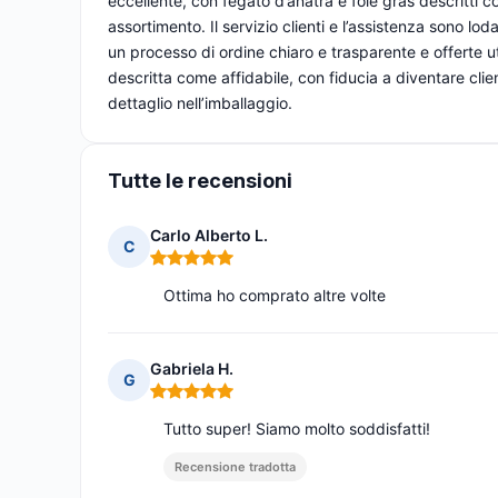
eccellente, con fegato d’anatra e foie gras descritti 
assortimento. Il servizio clienti e l’assistenza sono loda
un processo di ordine chiaro e trasparente e offerte ut
descritta come affidabile, con fiducia a diventare clie
dettaglio nell’imballaggio.
Tutte le recensioni
Carlo Alberto L.
C
Nota: 5 su 5
Ottima ho comprato altre volte
Gabriela H.
G
Nota: 5 su 5
Tutto super! Siamo molto soddisfatti!
Recensione tradotta