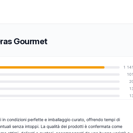
 Gras Gourmet
1 14
10
2
0
1
1
 in condizioni perfette e imballaggio curato, offrendo tempi di
untuali senza intoppi. La qualità dei prodotti è confermata come