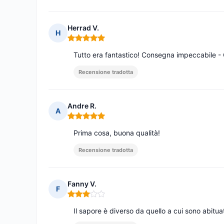
Herrad V.
H
Nota: 5 su 5
Tutto era fantastico! Consegna impeccabile - 
Recensione tradotta
Andre R.
A
Nota: 5 su 5
Prima cosa, buona qualità!
Recensione tradotta
Fanny V.
F
Nota: 3 su 5
Il sapore è diverso da quello a cui sono abitua