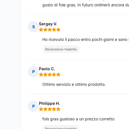
gusto di foie gras. In futuro ordinerò ancora da
Sergey V.
S
Nota: 5 su 5
Ho ricevuto il pacco entro pochi giorni e sono
Recensione tradotta
Paolo C.
P
Nota: 5 su 5
Ottimo servizio e ottimo prodotto.
Philippe H.
P
Nota: 5 su 5
fois gras gustoso a un prezzo corretto
Recensione tradotta