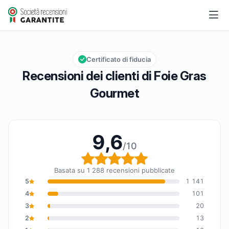
Foie Gras Gourmet
9,6/10
Valutazione globale: 9,6 su 10
Certificato di fiducia
Recensioni dei clienti di Foie Gras
Gourmet
9,6
/10
Valutazione globale: 9,6
Basata su 1 288 recensioni pubblicate
5
1 141
4
101
3
20
2
13