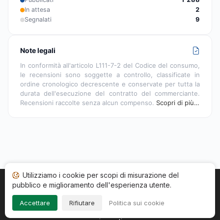
In attesa
2
Segnalati
9
Note legali
In conformità all'articolo L111-7-2 del Codice del consumo,
le recensioni sono soggette a controllo, classificate in
ordine cronologico decrescente e conservate per tutta la
durata dell'esecuzione del contratto del commerciante.
Recensioni raccolte senza alcun compenso.
Scopri di più…
Utilizziamo i cookie per scopi di misurazione del
pubblico e miglioramento dell'esperienza utente.
Home
Stato recensioni
Categorie
CGU
Cookie
Impressum
Accettare
Rifiutare
Politica sui cookie
Copyright © 2026
Società Recensioni Garantite
. Tutti i diritti