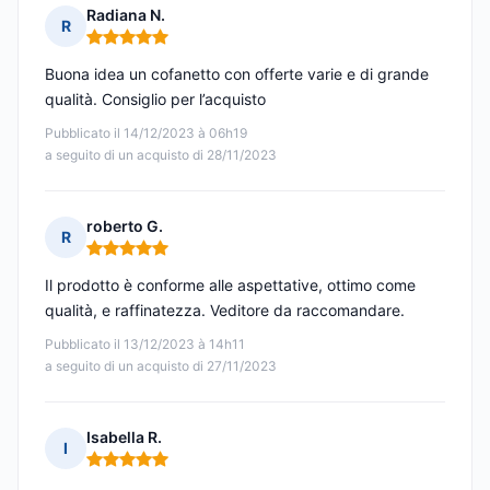
Radiana N.
R
Nota: 5 su 5
Buona idea un cofanetto con offerte varie e di grande
qualità. Consiglio per l’acquisto
Pubblicato il 14/12/2023 à 06h19
a seguito di un acquisto di 28/11/2023
roberto G.
R
Nota: 5 su 5
Il prodotto è conforme alle aspettative, ottimo come
qualità, e raffinatezza. Veditore da raccomandare.
Pubblicato il 13/12/2023 à 14h11
a seguito di un acquisto di 27/11/2023
Isabella R.
I
Nota: 5 su 5