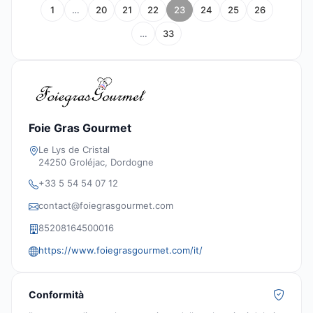
1
…
20
21
22
23
24
25
26
…
33
Foie Gras Gourmet
Le Lys de Cristal
24250 Groléjac, Dordogne
+33 5 54 54 07 12
contact@foiegrasgourmet.com
85208164500016
https://www.foiegrasgourmet.com/it/
Conformità