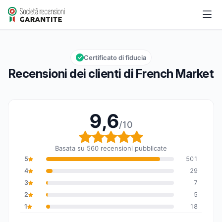
French Market
9,6/10
Valutazione globale: 9,6 su 10
Certificato di fiducia
Recensioni dei clienti di French Market
9,6
/10
Valutazione globale: 9,6
Basata su 560 recensioni pubblicate
5
501
4
29
3
7
2
5
1
18