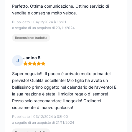
Perfetto. Ottima comunicazione. Ottimo servizio di
vendita e consegna molto veloce.
Pubblicato il 04/12/2024 à 16h11
a seguito di un acquisto di 23/11/2024
Recensione tradotta
Janina B.
J
Nota: 5 su 5
Super negozio!!! Il pacco è arrivato molto prima del
previsto! Qualità eccellente! Mio figlio ha avuto un
bellissimo primo oggetto nel calendario dell'avvento! E
la sua reazione è stata: il miglior regalo di sempre!
Posso solo raccomandare il negozio! Ordinerei
sicuramente di nuovo qualcosa!
Pubblicato il 03/12/2024 à 08h00
a seguito di un acquisto di 21/11/2024