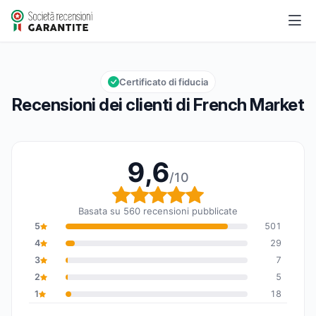
French Market
9,6/10
Valutazione globale: 9,6 su 10
Certificato di fiducia
Recensioni dei clienti di French Market
9,6
/10
Valutazione globale: 9,6
Basata su 560 recensioni pubblicate
5
501
4
29
3
7
2
5
1
18