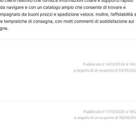
zio clienti reattivo che fornisce informazioni chiare e supporto rapido
 da navigare e con un catalogo ampio che consente di trovare e
ompagnato da buoni prezzi e spedizione veloce. Inoltre, l’affidabilità s
delle tempistiche di consegna, con molti commenti di soddisfazione sul
egne.
Pubblicato il 14/10/2024 à 16h
a seguito di un acquisto di 04/10/20
Pubblicato il 11/10/2024 à 16h
a seguito di un acquisto di 28/09/20