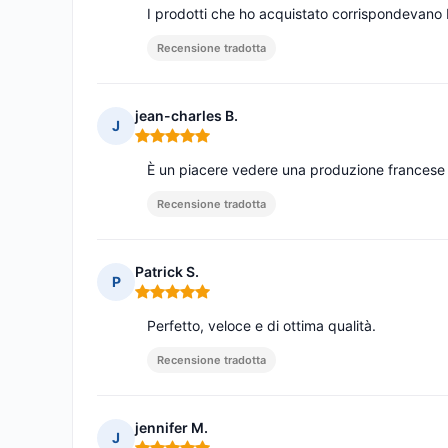
I prodotti che ho acquistato corrispondevano be
Recensione tradotta
jean-charles B.
J
Nota: 5 su 5
È un piacere vedere una produzione francese di
Recensione tradotta
Patrick S.
P
Nota: 5 su 5
Perfetto, veloce e di ottima qualità.
Recensione tradotta
jennifer M.
J