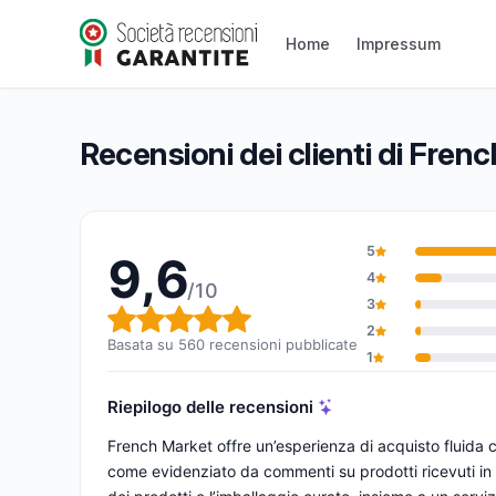
French Market
9,6/10
(560 recensioni)
Home
Impressum
Valutazione globale: 9,6 su 10
Recensioni dei clienti di Fren
5
9,6
4
/10
3
Valutazione globale: 9,6 su 1
2
Basata su 560 recensioni pubblicate
1
Riepilogo delle recensioni
French Market offre un’esperienza di acquisto fluida c
come evidenziato da commenti su prodotti ricevuti in 