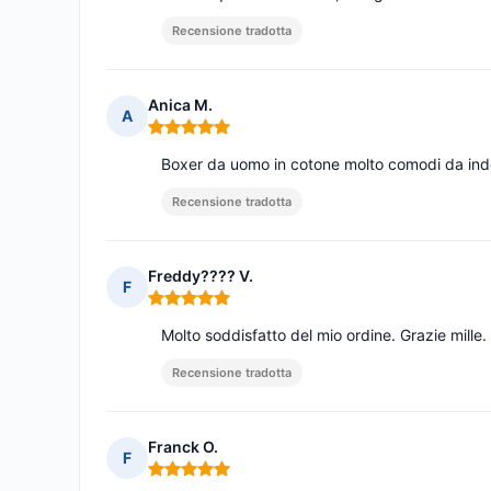
Recensione tradotta
Anica M.
A
Nota: 5 su 5
Boxer da uomo in cotone molto comodi da ind
Recensione tradotta
Freddy???? V.
F
Nota: 5 su 5
Molto soddisfatto del mio ordine. Grazie mille.
Recensione tradotta
Franck O.
F
Nota: 5 su 5