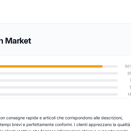
ch Market
50
2
0
1
on consegne rapide e articoli che corrispondono alle descrizioni,
tempi brevi e perfettamente conformi. I clienti apprezzano la qualità