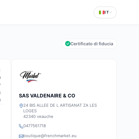
IT
Certificato di fiducia
1
9
7
5
SAS VALDENAIRE & CO
8
24 BIS ALLEE DE L ARTISANAT ZA LES
LOGES
42340 veauche
0477561718
boutique@frenchmarket.eu