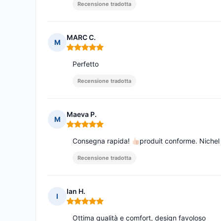
Recensione tradotta
MARC C.
M
Nota: 5 su 5
Perfetto
Recensione tradotta
Maeva P.
M
Nota: 5 su 5
Consegna rapida!
produit conforme. Niche
Recensione tradotta
Ian H.
I
Nota: 5 su 5
Ottima qualità e comfort, design favoloso