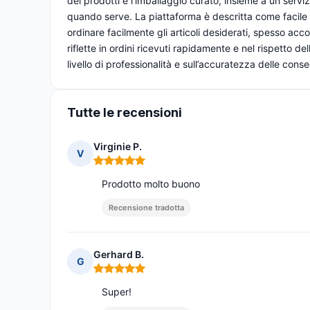
dei prodotti e l’imballaggio curato, insieme a un servi
quando serve. La piattaforma è descritta come facile
ordinare facilmente gli articoli desiderati, spesso acc
riflette in ordini ricevuti rapidamente e nel rispetto 
livello di professionalità e sull’accuratezza delle cons
Tutte le recensioni
Virginie P.
V
Nota: 5 su 5
Prodotto molto buono
Recensione tradotta
Gerhard B.
G
Nota: 5 su 5
Super!