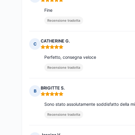
Nota: 5 su 5
Fine
Recensione tradotta
CATHERINE G.
C
Nota: 5 su 5
Perfetto, consegna veloce
Recensione tradotta
BRIGITTE S.
B
Nota: 5 su 5
Sono stato assolutamente soddisfatto della m
Recensione tradotta
Jessica V.