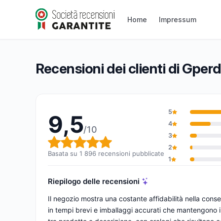
Gperdumesaiguilles
9,5/10
(1 896 recensioni)
Home
Impressum
Valutazione globale: 9,5 su 10
Recensioni dei clienti di Gper
5
9,5
4
/10
3
Valutazione globale: 9,5 su 1
2
Basata su 1 896 recensioni pubblicate
1
Riepilogo delle recensioni
Il negozio mostra una costante affidabilità nella con
in tempi brevi e imballaggi accurati che mantengono i 