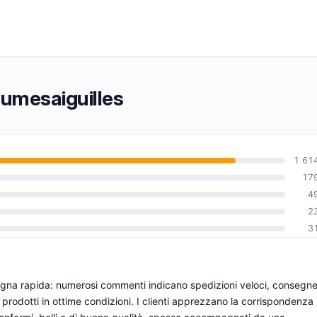
dumesaiguilles
1 61
17
4
0
2
3
segna rapida: numerosi commenti indicano spedizioni veloci, consegn
prodotti in ottime condizioni. I clienti apprezzano la corrispondenza