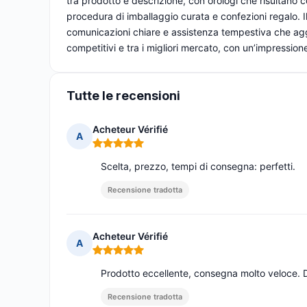
tra prodotto e descrizione, con orologi che risultano 
procedura di imballaggio curata e confezioni regalo. Il
comunicazioni chiare e assistenza tempestiva che aggiu
competitivi e tra i migliori mercato, con un’impressione 
Tutte le recensioni
Acheteur Vérifié
A
Nota: 5 su 5
Scelta, prezzo, tempi di consegna: perfetti.
Recensione tradotta
Acheteur Vérifié
A
Nota: 5 su 5
Prodotto eccellente, consegna molto veloce. Des
Recensione tradotta