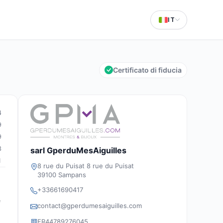
IT
Certificato di fiducia
4
9
9
3
sarl GperduMesAiguilles
1
8 rue du Puisat 8 rue du Puisat
39100 Sampans
+33661690417
e
contact@gperdumesaiguilles.com
FR44789276045