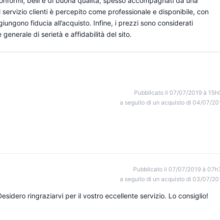
conformi, belli e di buona qualità, spesso accompagnati da una
 servizio clienti è percepito come professionale e disponibile, con
ngono fiducia all’acquisto. Infine, i prezzi sono considerati
generale di serietà e affidabilità del sito.
Pubblicato il 07/07/2019 à 15h
a seguito di un acquisto di 04/07/20
Pubblicato il 07/07/2019 à 07h
a seguito di un acquisto di 03/07/20
idero ringraziarvi per il vostro eccellente servizio. Lo consiglio!