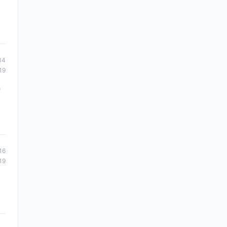
34
19
n
16
19