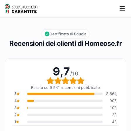
Homeose.fr
9,7/10
Valutazione globale: 9,7 su 10
Certificato di fiducia
Recensioni dei clienti di Homeose.fr
9,7
/10
Valutazione globale: 9,7
Basata su 9 941 recensioni pubblicate
5
8 864
4
905
3
100
2
29
1
43