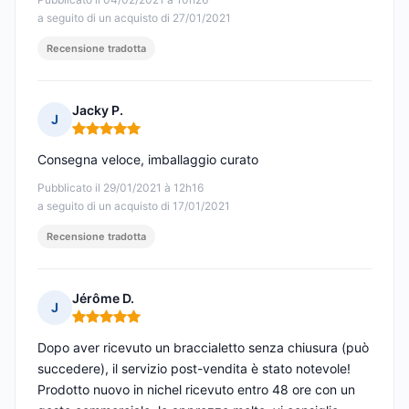
a seguito di un acquisto di 27/01/2021
Recensione tradotta
Jacky P.
J
Nota: 5 su 5
Consegna veloce, imballaggio curato
Pubblicato il 29/01/2021 à 12h16
a seguito di un acquisto di 17/01/2021
Recensione tradotta
Jérôme D.
J
Nota: 5 su 5
Dopo aver ricevuto un braccialetto senza chiusura (può
succedere), il servizio post-vendita è stato notevole!
Prodotto nuovo in nichel ricevuto entro 48 ore con un