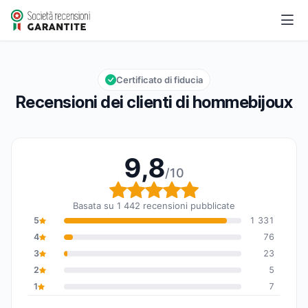
hommebijoux
9,8/10
Valutazione globale: 9,8 su 10
Certificato di fiducia
Recensioni dei clienti di hommebijoux
9,8
/10
Valutazione globale: 9,8
Basata su 1 442 recensioni pubblicate
5
1 331
4
76
3
23
2
5
1
7