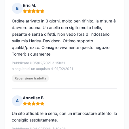
Eric M.
E
Nota: 5 su 5
Ordine arrivato in 3 giorni, molto ben rifinito, la misura è
davvero buona. Un anello con sigillo molto bello,
pesante e senza difetti. Non vedo l'ora di indossarlo
sulla mia Harley-Davidson. Ottimo rapporto
qualità/prezzo. Consiglio vivamente questo negozio.
Tornerò sicuramente.
Pubblicato il 05/02/2021 à 15h31
a seguito di un acquisto di 01/02/2021
Recensione tradotta
Annelise B.
A
Nota: 5 su 5
Un sito affidabile e serio, con un interlocutore attento, lo
consiglio assolutamente.
Pubblicato il 04/02/2021 à 10h26