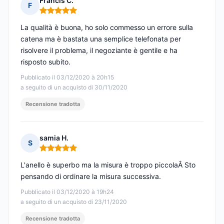
Francis C.
F
Nota: 5 su 5
La qualità è buona, ho solo commesso un errore sulla
catena ma è bastata una semplice telefonata per
risolvere il problema, il negoziante è gentile e ha
risposto subito.
Pubblicato il 03/12/2020 à 20h15
a seguito di un acquisto di 30/11/2020
Recensione tradotta
samia H.
S
Nota: 5 su 5
L'anello è superbo ma la misura è troppo piccolaÂ Sto
pensando di ordinare la misura successiva.
Pubblicato il 03/12/2020 à 19h24
a seguito di un acquisto di 23/11/2020
Recensione tradotta