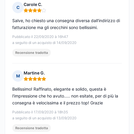
Carole C.
C
Nota: 4 su 5
Salve, ho chiesto una consegna diversa dall'indirizzo di
fatturazione ma gli orecchini sono bellissimi.
Pubblicato il 22/09/2020 à 16h47
a seguito di un acquisto di 14/09/2020
Recensione tradotta
Martine G.
M
Nota: 5 su 5
Bellissimo! Raffinato, elegante e solido, questa è
l'impressione che ho avuto..... non esitate, per di più la
consegna è velocissima e il prezzo top! Grazie
Pubblicato il 17/09/2020 à 18h35
a seguito di un acquisto di 13/09/2020
Recensione tradotta