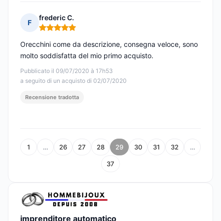
frederic C.
F
Nota: 5 su 5
Orecchini come da descrizione, consegna veloce, sono
molto soddisfatta del mio primo acquisto.
Pubblicato il 09/07/2020 à 17h53
a seguito di un acquisto di 02/07/2020
Recensione tradotta
1
…
26
27
28
29
30
31
32
…
37
imprenditore automatico