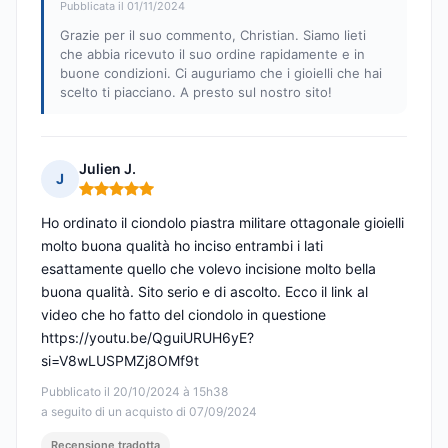
Pubblicata il 01/11/2024
Grazie per il suo commento, Christian. Siamo lieti
che abbia ricevuto il suo ordine rapidamente e in
buone condizioni. Ci auguriamo che i gioielli che hai
scelto ti piacciano. A presto sul nostro sito!
Julien J.
J
Nota: 5 su 5
Ho ordinato il ciondolo piastra militare ottagonale gioielli
molto buona qualità ho inciso entrambi i lati
esattamente quello che volevo incisione molto bella
buona qualità. Sito serio e di ascolto. Ecco il link al
video che ho fatto del ciondolo in questione
https://youtu.be/QguiURUH6yE?
si=V8wLUSPMZj8OMf9t
Pubblicato il 20/10/2024 à 15h38
a seguito di un acquisto di 07/09/2024
Recensione tradotta