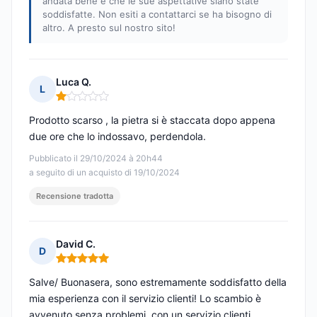
andata bene e che le sue aspettative siano state
soddisfatte. Non esiti a contattarci se ha bisogno di
altro. A presto sul nostro sito!
Luca Q.
L
Nota: 1 su 5
Prodotto scarso , la pietra si è staccata dopo appena
due ore che lo indossavo, perdendola.
Pubblicato il 29/10/2024 à 20h44
a seguito di un acquisto di 19/10/2024
Recensione tradotta
David C.
D
Nota: 5 su 5
Salve/ Buonasera, sono estremamente soddisfatto della
mia esperienza con il servizio clienti! Lo scambio è
avvenuto senza problemi, con un servizio clienti