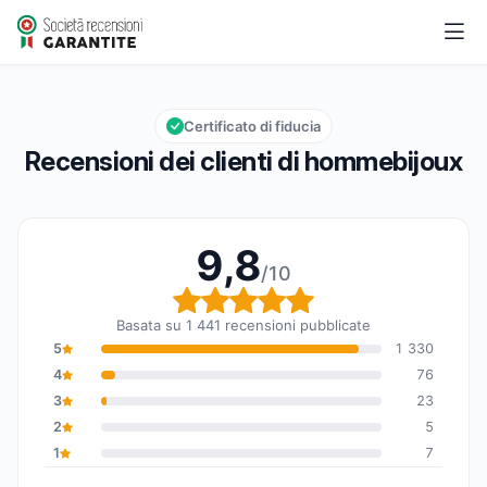
hommebijoux
9,8/10
Valutazione globale: 9,8 su 10
Certificato di fiducia
Recensioni dei clienti di hommebijoux
9,8
/10
Valutazione globale: 9,8
Basata su 1 441 recensioni pubblicate
5
1 330
4
76
3
23
2
5
1
7