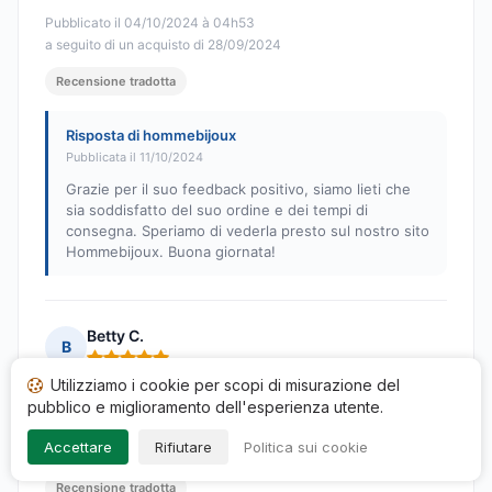
Pubblicato il 04/10/2024 à 04h53
a seguito di un acquisto di 28/09/2024
Recensione tradotta
Risposta di hommebijoux
Pubblicata il 11/10/2024
Grazie per il suo feedback positivo, siamo lieti che
sia soddisfatto del suo ordine e dei tempi di
consegna. Speriamo di vederla presto sul nostro sito
Hommebijoux. Buona giornata!
Betty C.
B
Nota: 5 su 5
Utilizziamo i cookie per scopi di misurazione del
Super
pubblico e miglioramento dell'esperienza utente.
Pubblicato il 03/10/2024 à 17h35
Accettare
Rifiutare
Politica sui cookie
a seguito di un acquisto di 16/09/2024
Recensione tradotta