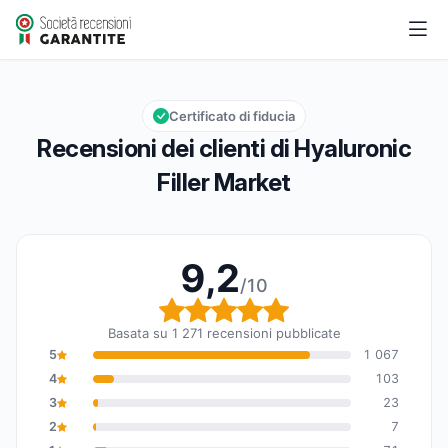
Hyaluronic Filler Market
9,2/10
Valutazione globale: 9,2 su 10
Certificato di fiducia
Recensioni dei clienti di Hyaluronic
Filler Market
9,2
/10
Valutazione globale: 9,
Basata su 1 271 recensioni pubblicate
5
1 067
4
103
3
23
2
7