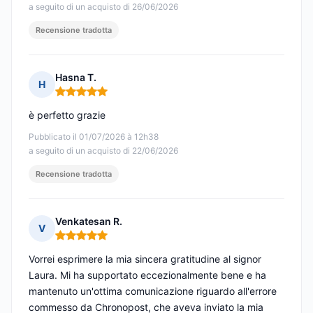
a seguito di un acquisto di 26/06/2026
Recensione tradotta
Hasna T.
H
Nota: 5 su 5
è perfetto grazie
Pubblicato il 01/07/2026 à 12h38
a seguito di un acquisto di 22/06/2026
Recensione tradotta
Venkatesan R.
V
Nota: 5 su 5
Vorrei esprimere la mia sincera gratitudine al signor
Laura. Mi ha supportato eccezionalmente bene e ha
mantenuto un'ottima comunicazione riguardo all'errore
commesso da Chronopost, che aveva inviato la mia