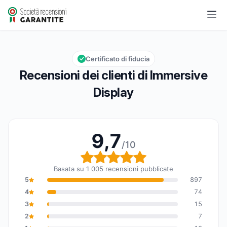
Immersive Display
9,7/10
Valutazione globale: 9,7 su 10
Certificato di fiducia
Recensioni dei clienti di Immersive
Display
9,7
/10
Valutazione globale: 9,7
Basata su 1 005 recensioni pubblicate
5
897
4
74
3
15
2
7