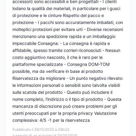
accessori) sono accessibili e ben progettati - I clienti
lodano la qualità dei materiali, in particolare per i gusci
di protezione e le cinture Rispetto del pacco e
protezione - I pacchi sono accuratamente imballati, con
molteplici protezioni per evitare urti - Diverse recensioni
menzionano una spedizione rapida e un imballaggio
impeccabile Consegna: - La consegna è rapida e
affidabile, spesso tramite corrieri riconosciuti - Nessun
costo aggiuntivo nascosto, il che è raro per le
piattaforme specializzate - Consegna DOM-TOM
possibile, ma da verificare in base al prodotto
Riservatezza da migliorare - Un punto negativo rilevato:
le informazioni personali o sensibili sono talvolta visibili
sulla scatola del prodotto - Questo può includere il
nome completo, l'indirizzo o il tipo di prodotto - Questa
mancanza di discrezione può creare problemi per gli
utenti preoccupati per la propria privacy Valutazione
complessiva: 4/5 -1 per la riservatezza
Pubblicato il 29/10/2025 à 08h32
a seguito di un acquisto di 20/10/2025