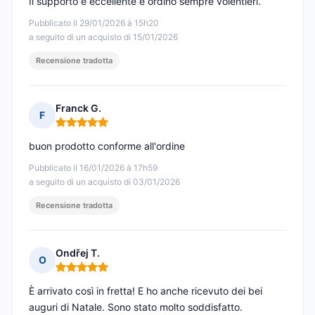
Il supporto è eccellente e ordino sempre volentieri.
Pubblicato il 29/01/2026 à 15h20
a seguito di un acquisto di 15/01/2026
Recensione tradotta
Franck G.
F
Nota: 5 su 5
buon prodotto conforme all'ordine
Pubblicato il 16/01/2026 à 17h59
a seguito di un acquisto di 03/01/2026
Recensione tradotta
Ondřej T.
O
Nota: 5 su 5
È arrivato così in fretta! E ho anche ricevuto dei bei
auguri di Natale. Sono stato molto soddisfatto.