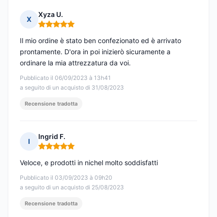
Xyza U.
X
Nota: 5 su 5
Il mio ordine è stato ben confezionato ed è arrivato
prontamente. D'ora in poi inizierò sicuramente a
ordinare la mia attrezzatura da voi.
Pubblicato il 06/09/2023 à 13h41
a seguito di un acquisto di 31/08/2023
Recensione tradotta
Ingrid F.
I
Nota: 5 su 5
Veloce, e prodotti in nichel molto soddisfatti
Pubblicato il 03/09/2023 à 09h20
a seguito di un acquisto di 25/08/2023
Recensione tradotta