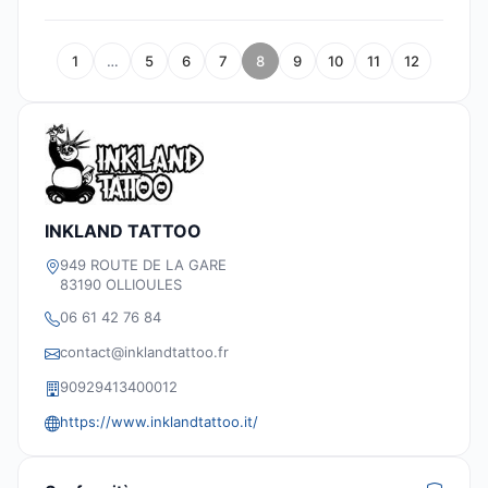
1
…
5
6
7
8
9
10
11
12
INKLAND TATTOO
949 ROUTE DE LA GARE
83190 OLLIOULES
06 61 42 76 84
contact@inklandtattoo.fr
90929413400012
https://www.inklandtattoo.it/