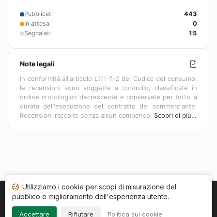
Pubblicati
443
In attesa
0
Segnalati
15
Note legali
In conformità all'articolo L111-7-2 del Codice del consumo,
le recensioni sono soggette a controllo, classificate in
ordine cronologico decrescente e conservate per tutta la
durata dell'esecuzione del contratto del commerciante.
Recensioni raccolte senza alcun compenso.
Scopri di più…
Utilizziamo i cookie per scopi di misurazione del
pubblico e miglioramento dell'esperienza utente.
Home
Stato recensioni
Categorie
CGU
Cookie
Impressum
Accettare
Rifiutare
Politica sui cookie