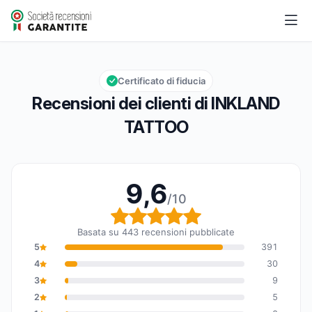
INKLAND TATTOO
9,6/10
Valutazione globale: 9,6 su 10
Certificato di fiducia
Recensioni dei clienti di INKLAND
TATTOO
9,6
/10
Valutazione globale: 9,6
Basata su 443 recensioni pubblicate
5
391
4
30
3
9
2
5