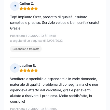
Celine C.
C
Nota: 5 su 5
Top! Impianto Ozer, prodotto di qualità, risultato
semplice e preciso. Servizio veloce e ben confezionato!
Grazie
Pubblicato il 29/06/2023 à 11h40
a seguito di un acquisto di 22/06/2023
Recensione tradotta
pauline B.
P
Nota: 5 su 5
Venditore disponibile a rispondere alle varie domande,
materiale di qualità, problema di consegna ma che non
dipendeva affatto dal venditore, grazie per avermi
aiutato a risolvere il problema. Molto soddisfatto, lo
consiglio!
Pubblicato il 29/06/2023 à 03h05