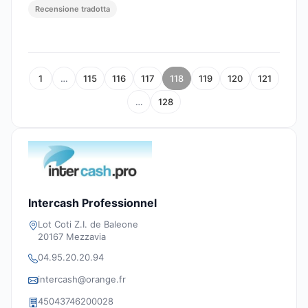
Recensione tradotta
1
…
115
116
117
118
119
120
121
…
128
Intercash Professionnel
Lot Coti Z.I. de Baleone
20167 Mezzavia
04.95.20.20.94
intercash@orange.fr
45043746200028