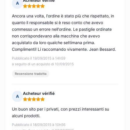
Acheteur vérifié
A
Nota: 5 su 5
Ancora una volta, l'ordine è stato più che rispettato, in
quanto il responsabile si è reso conto che avevo
commesso un errore nell'ordine. Le pastiglie ordinate
non corrispondevano alla macchina che avevo
acquistato da loro qualche settimana prima.
Complimenti! Li raccomando vivamente. Jean Bessard.
Pubblicato il 19/09/2015 à 14h59
a seguito di un acquisto di 10/09/2015
Recensione tradotta
Acheteur vérifié
A
Nota: 5 su 5
Un buon sito per i privati, con prezzi interessanti su
alcuni prodotti.
Pubblicato il 18/09/2015 à 10h56