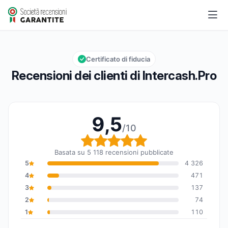
Intercash.Pro
9,5/10
Valutazione globale: 9,5 su 10
Certificato di fiducia
Recensioni dei clienti di Intercash.Pro
9,5
/10
Valutazione globale: 9,
Basata su 5 118 recensioni pubblicate
5
4 326
4
471
3
137
2
74
1
110