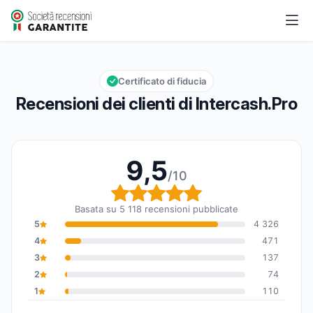
Intercash.Pro
9,5/10
Valutazione globale: 9,5 su 10
Certificato di fiducia
Recensioni dei clienti di Intercash.Pro
9,5
/10
Valutazione globale: 9,
Basata su 5 118 recensioni pubblicate
5
4 326
4
471
3
137
2
74
1
110