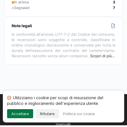
In attesa
3
Segnalati
7
Note legali
In conformità all'articolo L111-7-2 del Codice del consumo,
le recensioni sono soggette a controllo, classificate in
ordine cronologico decrescente e conservate per tutta la
durata dell'esecuzione del contratto del commerciante.
Recensioni raccolte senza alcun compenso.
Scopri di più…
Utilizziamo i cookie per scopi di misurazione del
pubblico e miglioramento dell'esperienza utente.
Home
Stato recensioni
Categorie
CGU
Cookie
Impressum
Accettare
Rifiutare
Politica sui cookie
Copyright © 2026
Società Recensioni Garantite
. Tutti i diritti
riservati.