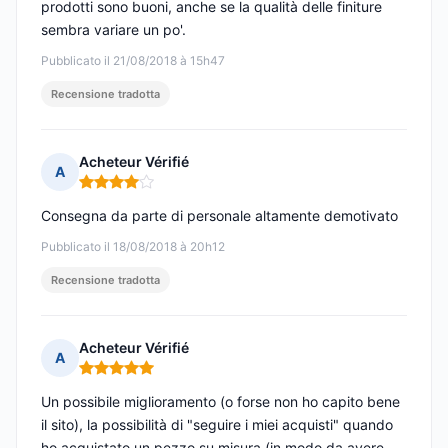
prodotti sono buoni, anche se la qualità delle finiture
sembra variare un po'.
Pubblicato il 21/08/2018 à 15h47
Recensione tradotta
Acheteur Vérifié
A
Nota: 4 su 5
Consegna da parte di personale altamente demotivato
Pubblicato il 18/08/2018 à 20h12
Recensione tradotta
Acheteur Vérifié
A
Nota: 5 su 5
Un possibile miglioramento (o forse non ho capito bene
il sito), la possibilità di "seguire i miei acquisti" quando
ho acquistato un pezzo su misura (in modo da avere