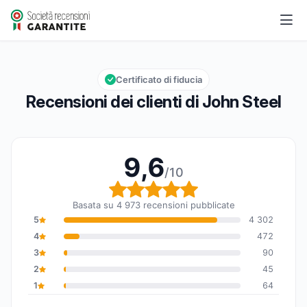
John Steel
9,6/10
Valutazione globale: 9,6 su 10
Certificato di fiducia
Recensioni dei clienti di John Steel
9,6
/10
Valutazione globale: 9,6
Basata su 4 973 recensioni pubblicate
5
4 302
4
472
3
90
2
45
1
64