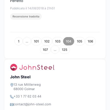
Perfetto
Pubblicato il 14/08/2018 à 21h51
Recensione tradotta
1
…
101
102
103
104
105
106
107
…
125
John Steel
13 rue Mittlerweg
68000 Colmar
+33 1 77 62 03 44
contact@john-steel.com