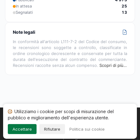
In attesa
25
Segnalati
13
Note legali
In conformità all'articolo L111-7-2 del Codice del consumo,
le recensioni sono soggette a controllo, classificate in
ordine cronologico decrescente e conservate per tutta la
durata dell'esecuzione del contratto del commerciante.
Recensioni raccolte senza alcun compenso.
Scopri di più…
Utilizziamo i cookie per scopi di misurazione del
pubblico e miglioramento dell'esperienza utente.
Home
Stato recensioni
Categorie
CGU
Cookie
Impressum
Accettare
Rifiutare
Politica sui cookie
Copyright © 2026
Società Recensioni Garantite
. Tutti i diritti