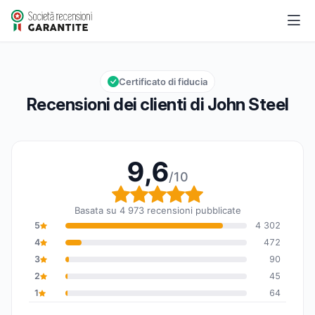
John Steel
9,6/10
Valutazione globale: 9,6 su 10
Certificato di fiducia
Recensioni dei clienti di John Steel
9,6
/10
Valutazione globale: 9,6
Basata su 4 973 recensioni pubblicate
5
4 302
4
472
3
90
2
45
1
64