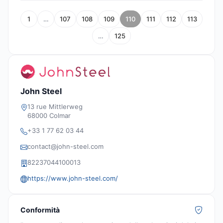
1
…
107
108
109
110
111
112
113
…
125
John Steel
13 rue Mittlerweg
68000 Colmar
+33 1 77 62 03 44
contact@john-steel.com
82237044100013
https://www.john-steel.com/
Conformità