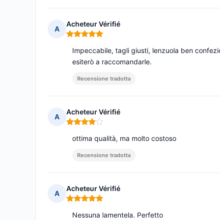
Acheteur Vérifié
A
Nota: 5 su 5
Impeccabile, tagli giusti, lenzuola ben confez
esiterò a raccomandarle.
Recensione tradotta
Acheteur Vérifié
A
Nota: 4 su 5
ottima qualità, ma molto costoso
Recensione tradotta
Acheteur Vérifié
A
Nota: 5 su 5
Nessuna lamentela. Perfetto