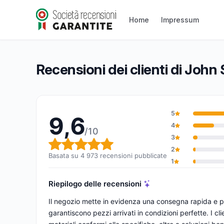
John Steel
Home
Impressum
9,6/10
(4 973 recensioni)
Valutazione globale: 9,6 su 10
Recensioni dei clienti di John 
5
9,6
4
/10
3
Valutazione globale: 9,6 su 1
2
Basata su 4 973 recensioni pubblicate
1
Riepilogo delle recensioni
Il negozio mette in evidenza una consegna rapida e pu
garantiscono pezzi arrivati in condizioni perfette. I cl