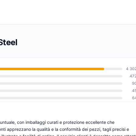
Steel
4 30
47
9
0
4
6
ntuale, con imballaggi curati e protezione eccellente che
ienti apprezzano la qualità e la conformità dei pezzi, tagli precisi e