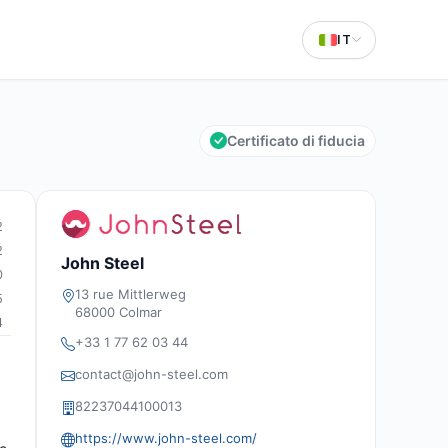
IT
Certificato di fiducia
2
2
John Steel
0
13 rue Mittlerweg
5
68000 Colmar
4
+33 1 77 62 03 44
contact@john-steel.com
82237044100013
https://www.john-steel.com/