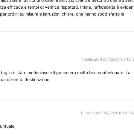
illustrate e facilità di ordine. Il servizio clienti è descritto come atten
a efficace e tempi di verifica rispettati. Infine, l’affidabilità è eviden
er ordini su misura e istruzioni chiare, che hanno soddisfatto le
Pubblicato il 05/02/2018 à 12h
il taglio è stato meticoloso e il pacco era molto ben confezionato. La
un errore di destinazione.
Pubblicato il 05/02/2018 à 09h
untuale.