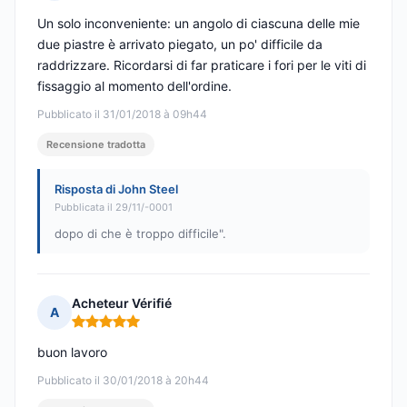
Nota: 5 su 5
Un solo inconveniente: un angolo di ciascuna delle mie
due piastre è arrivato piegato, un po' difficile da
raddrizzare. Ricordarsi di far praticare i fori per le viti di
fissaggio al momento dell'ordine.
Pubblicato il 31/01/2018 à 09h44
Recensione tradotta
Risposta di John Steel
Pubblicata il 29/11/-0001
dopo di che è troppo difficile".
Acheteur Vérifié
A
Nota: 5 su 5
buon lavoro
Pubblicato il 30/01/2018 à 20h44