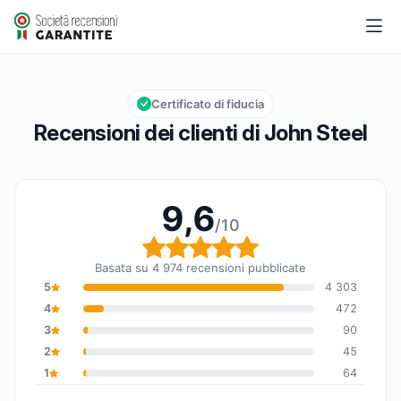
John Steel
9,6/10
Valutazione globale: 9,6 su 10
Certificato di fiducia
Recensioni dei clienti di John Steel
9,6
/10
Valutazione globale: 9,6
Basata su 4 974 recensioni pubblicate
5
4 303
4
472
3
90
2
45
1
64