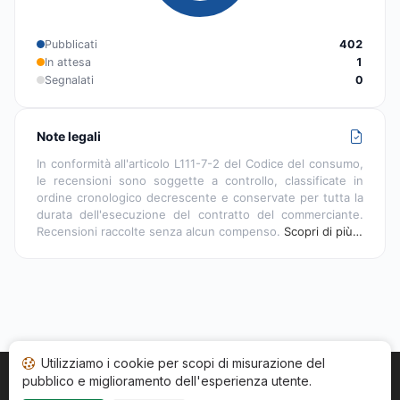
Pubblicati
402
In attesa
1
Segnalati
0
Note legali
In conformità all'articolo L111-7-2 del Codice del consumo,
le recensioni sono soggette a controllo, classificate in
ordine cronologico decrescente e conservate per tutta la
durata dell'esecuzione del contratto del commerciante.
Recensioni raccolte senza alcun compenso.
Scopri di più…
Utilizziamo i cookie per scopi di misurazione del
pubblico e miglioramento dell'esperienza utente.
Home
Stato recensioni
Categorie
CGU
Cookie