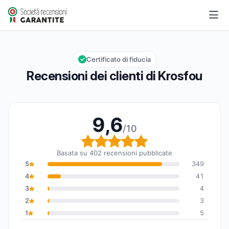
Krosfou
9,6/10
Valutazione globale: 9,6 su 10
Certificato di fiducia
Recensioni dei clienti di Krosfou
9,6
/10
Valutazione globale: 9,6
Basata su 402 recensioni pubblicate
5
349
4
41
3
4
2
3
1
5