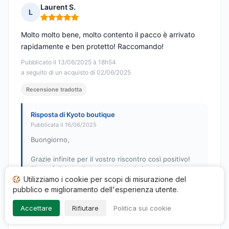
Laurent S.
L
Nota: 5 su 5
Molto molto bene, molto contento il pacco è arrivato
rapidamente e ben protetto! Raccomando!
Pubblicato il 13/06/2025 à 18h54
a seguito di un acquisto di 02/06/2025
Recensione tradotta
Risposta di Kyoto boutique
Pubblicata il 16/06/2025
Buongiorno,
Grazie infinite per il vostro riscontro così positivo!
Siamo felici che il vostro pacco vi sia arrivato
rapidamente e in perfette condizioni.
Utilizziamo i cookie per scopi di misurazione del
pubblico e miglioramento dell'esperienza utente.
Speriamo di rivedervi presto,
Il team di Kyoto Boutique
Accettare
Rifiutare
Politica sui cookie