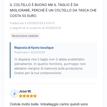
IL COLTELLO È BUONO MA IL TAGLIO È DA
MIGLIORARE, PERCHÉ È UN COLTELLO DA TASCA CHE
COSTA 50 EURO.
Pubblicato il 05/09/2025 à 00h13
a seguito di un acquisto di 24/08/2025
Recensione tradotta
Risposta di Kyoto boutique
Pubblicata il 10/09/2025
Ci dispiace che il taglio non ti abbia soddisfatto
pienamente. In quanto fornitore, purtroppo non
abbiamo margine di manovra sulla produzione.
Grazie per la tua comprensione.
Jose W.
J
Nota: 5 su 5
Ciotole molto belle. Imballaggio carino quindi sono