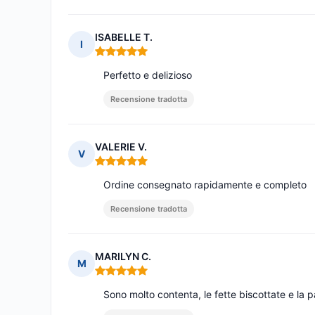
ISABELLE T.
I
Nota: 5 su 5
Perfetto e delizioso
Recensione tradotta
VALERIE V.
V
Nota: 5 su 5
Ordine consegnato rapidamente e completo
Recensione tradotta
MARILYN C.
M
Nota: 5 su 5
Sono molto contenta, le fette biscottate e la 