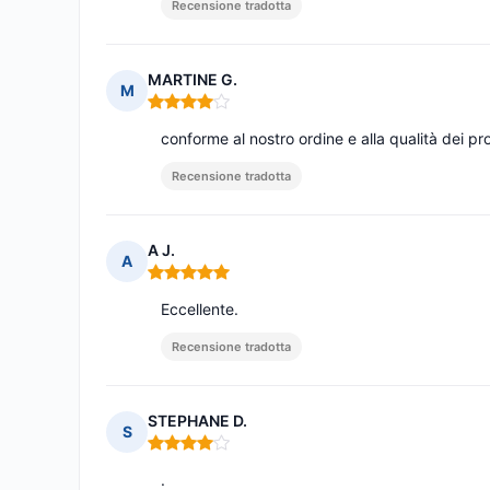
Recensione tradotta
MARTINE G.
M
Nota: 4 su 5
conforme al nostro ordine e alla qualità dei pr
Recensione tradotta
A J.
A
Nota: 5 su 5
Eccellente.
Recensione tradotta
STEPHANE D.
S
Nota: 4 su 5
.