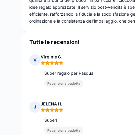
qualità e la bontà dei prodotti, in particolare i cioccola
idee regalo apprezzate. Il servizio post-vendita è spes
efficiente, rafforzando la fiducia e la soddisfazione 
ordinazione e la consistenza dell’imballaggio, che perm
Tutte le recensioni
Virginie G.
V
Nota: 5 su 5
Super regalo per Pasqua.
Recensione tradotta
JELENA H.
J
Nota: 5 su 5
Super!
Recensione tradotta