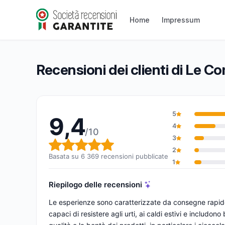
Le Comptoir de Mathilde
9,4/10
(6 369 recensioni)
Home
Impressum
Valutazione globale: 9,4 su 10
Recensioni dei clienti di Le C
5
9,4
4
/10
3
Valutazione globale: 9,4 su 1
2
Basata su 6 369 recensioni pubblicate
1
Riepilogo delle recensioni
Le esperienze sono caratterizzate da consegne rapide
capaci di resistere agli urti, ai caldi estivi e includo