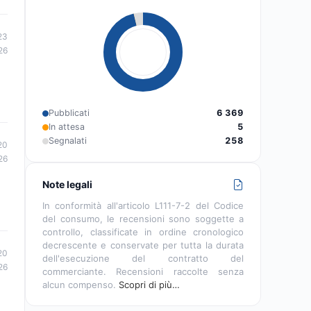
23
26
Pubblicati
6 369
In attesa
5
Segnalati
258
20
26
Note legali
In conformità all'articolo L111-7-2 del Codice
del consumo, le recensioni sono soggette a
controllo, classificate in ordine cronologico
decrescente e conservate per tutta la durata
20
dell'esecuzione del contratto del
26
commerciante. Recensioni raccolte senza
alcun compenso.
Scopri di più…