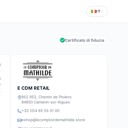
IT
Certificato di fiducia
4
1
6
7
E CDM RETAIL
1
952 952, Chemin de Piolenc
84850 Camaret-sur-Aigues
+33 (0)4 65 55 01 00
eshop@lecomptoirdemathilde.store