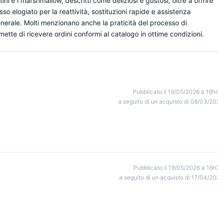
tini e i marshmallow, descritti come deliziosi e gustosi, oltre a offrire
so elogiato per la reattività, sostituzioni rapide e assistenza
generale. Molti menzionano anche la praticità del processo di
ette di ricevere ordini conformi al catalogo in ottime condizioni.
Pubblicato il 19/05/2026 à 16h
a seguito di un acquisto di 08/03/20
Pubblicato il 19/05/2026 à 16h
a seguito di un acquisto di 17/04/20