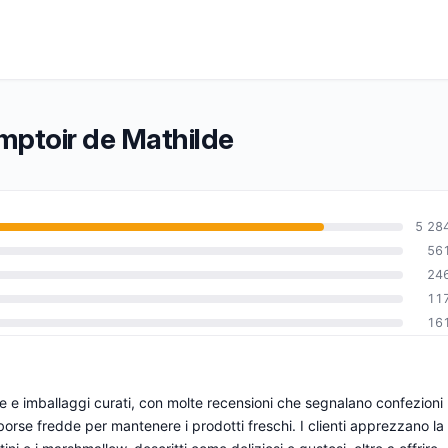
omptoir de Mathilde
5 28
56
24
0
11
16
 e imballaggi curati, con molte recensioni che segnalano confezioni
no borse fredde per mantenere i prodotti freschi. I clienti apprezzano la