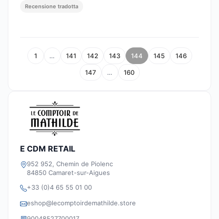
Recensione tradotta
1
…
141
142
143
144
145
146
147
…
160
E CDM RETAIL
952 952, Chemin de Piolenc
84850 Camaret-sur-Aigues
+33 (0)4 65 55 01 00
eshop@lecomptoirdemathilde.store
90048527700017