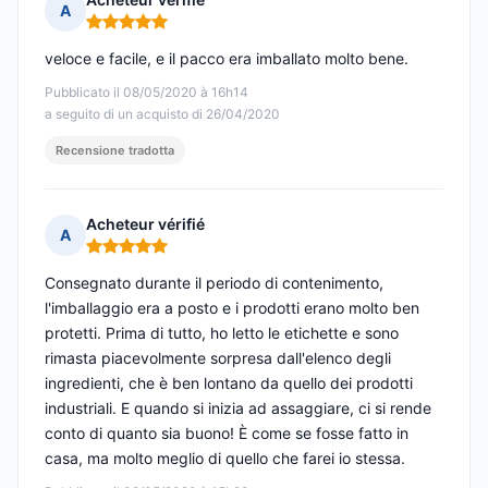
A
Nota: 5 su 5
veloce e facile, e il pacco era imballato molto bene.
Pubblicato il 08/05/2020 à 16h14
a seguito di un acquisto di 26/04/2020
Recensione tradotta
Acheteur vérifié
A
Nota: 5 su 5
Consegnato durante il periodo di contenimento,
l'imballaggio era a posto e i prodotti erano molto ben
protetti. Prima di tutto, ho letto le etichette e sono
rimasta piacevolmente sorpresa dall'elenco degli
ingredienti, che è ben lontano da quello dei prodotti
industriali. E quando si inizia ad assaggiare, ci si rende
conto di quanto sia buono! È come se fosse fatto in
casa, ma molto meglio di quello che farei io stessa.