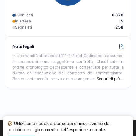
Pubblicati
6 370
In attesa
5
Segnalati
258
Note legali
In conformità all'articolo L111-7-2 del Codice del consumo,
le recensioni sono soggette a controllo, classificate in
ordine cronologico decrescente e conservate per tutta la
durata dell'esecuzione del contratto del commerciante.
Recensioni raccolte senza alcun compenso.
Scopri di più…
Utilizziamo i cookie per scopi di misurazione del
pubblico e miglioramento dell'esperienza utente.
Home
Stato recensioni
Categorie
CGU
Cookie