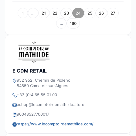
1
…
21
22
23
24
25
26
27
…
160
E CDM RETAIL
952 952, Chemin de Piolenc
84850 Camaret-sur-Aigues
+33 (0)4 65 55 01 00
eshop@lecomptoirdemathilde.store
90048527700017
https://www.lecomptoirdemathilde.com/