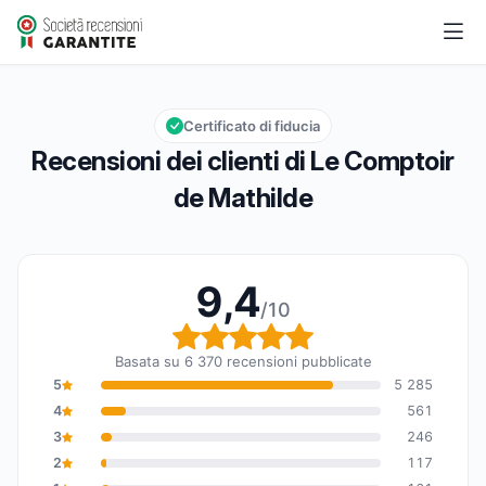
Le Comptoir de Mathilde
9,4/10
Valutazione globale: 9,4 su 10
Certificato di fiducia
Recensioni dei clienti di Le Comptoir
de Mathilde
9,4
/10
Valutazione globale: 9,
Basata su 6 370 recensioni pubblicate
5
5 285
4
561
3
246
2
117