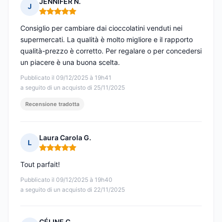
JENNIFER N.
J
Nota: 5 su 5
Consiglio per cambiare dai cioccolatini venduti nei
supermercati. La qualità è molto migliore e il rapporto
qualità-prezzo è corretto. Per regalare o per concedersi
un piacere è una buona scelta.
Pubblicato il 09/12/2025 à 19h41
a seguito di un acquisto di 25/11/2025
Recensione tradotta
Laura Carola G.
L
Nota: 5 su 5
Tout parfait!
Pubblicato il 09/12/2025 à 19h40
a seguito di un acquisto di 22/11/2025
CÉLINE C.