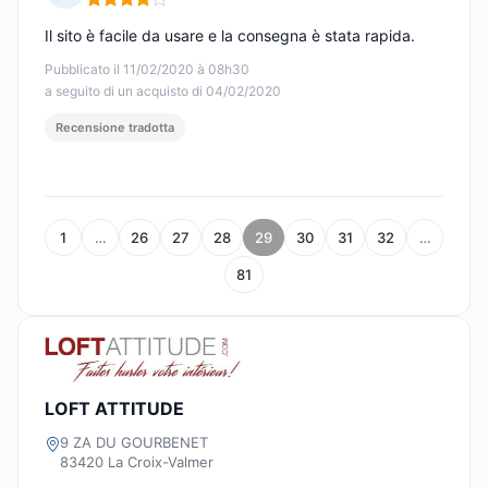
Nota: 4 su 5
Il sito è facile da usare e la consegna è stata rapida.
Pubblicato il 11/02/2020 à 08h30
a seguito di un acquisto di 04/02/2020
Recensione tradotta
1
…
26
27
28
29
30
31
32
…
81
LOFT ATTITUDE
9 ZA DU GOURBENET
83420 La Croix-Valmer