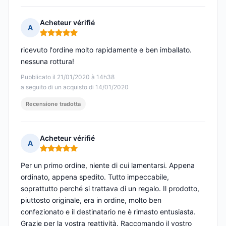
Acheteur vérifié
A
Nota: 5 su 5
ricevuto l'ordine molto rapidamente e ben imballato.
nessuna rottura!
Pubblicato il 21/01/2020 à 14h38
a seguito di un acquisto di 14/01/2020
Recensione tradotta
Acheteur vérifié
A
Nota: 5 su 5
Per un primo ordine, niente di cui lamentarsi. Appena
ordinato, appena spedito. Tutto impeccabile,
soprattutto perché si trattava di un regalo. Il prodotto,
piuttosto originale, era in ordine, molto ben
confezionato e il destinatario ne è rimasto entusiasta.
Grazie per la vostra reattività. Raccomando il vostro