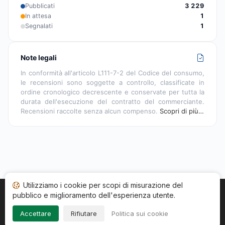
Pubblicati
3 229
In attesa
1
Segnalati
1
Note legali
In conformità all'articolo L111-7-2 del Codice del consumo,
le recensioni sono soggette a controllo, classificate in
ordine cronologico decrescente e conservate per tutta la
durata dell'esecuzione del contratto del commerciante.
Recensioni raccolte senza alcun compenso.
Scopri di più…
Utilizziamo i cookie per scopi di misurazione del
pubblico e miglioramento dell'esperienza utente.
Home
Stato recensioni
Categorie
CGU
Cookie
Impressum
Accettare
Rifiutare
Politica sui cookie
Copyright © 2026
Società Recensioni Garantite
. Tutti i diritti