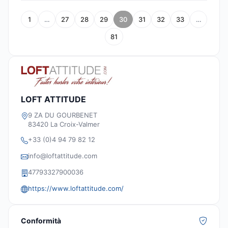
1
…
27
28
29
30
31
32
33
…
81
LOFT ATTITUDE
9 ZA DU GOURBENET
83420 La Croix-Valmer
+33 (0)4 94 79 82 12
info@loftattitude.com
47793327900036
https://www.loftattitude.com/
Conformità