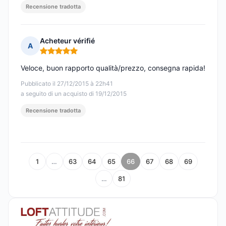
Recensione tradotta
Acheteur vérifié
A
Nota: 5 su 5
Veloce, buon rapporto qualità/prezzo, consegna rapida!
Pubblicato il 27/12/2015 à 22h41
a seguito di un acquisto di 19/12/2015
Recensione tradotta
1
…
63
64
65
66
67
68
69
…
81